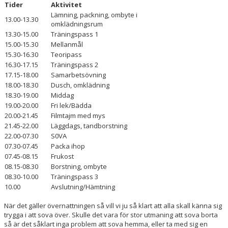
Tider
Aktivitet
Lämning, packning, ombyte i
13.00-13.30
omklädningsrum
13.30-15.00
Träningspass 1
15.00-15.30
Mellanmål
15.30-16.30
Teoripass
16.30-17.15
Träningspass 2
17.15-18.00
Samarbetsövning
18.00-18.30
Dusch, omklädning
18.30-19.00
Middag
19.00-20.00
Fri lek/Bädda
20.00-21.45
Filmtajm med mys
21.45-22.00
Läggdags, tandborstning
22.00-07.30
S0VA
07.30-07.45
Packa ihop
07.45-08.15
Frukost
08.15-08.30
Borstning, ombyte
08.30-10.00
Träningspass 3
10.00
Avslutning/Hämtning
När det gäller övernattningen så vill vi ju så klart att alla skall känna sig
trygga i att sova över. Skulle det vara för stor utmaning att sova borta
så är det såklart inga problem att sova hemma, eller ta med sig en