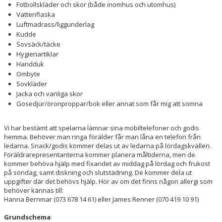
Fotbollskläder och skor (både inomhus och utomhus)
Vattenflaska
Luftmadrass/liggunderlag
Kudde
Sovsäck/täcke
Hygienartiklar
Handduk
Ombyte
Sovkläder
Jacka och vanliga skor
Gosedjur/öronproppar/bok eller annat som får mig att somna
Vi har bestämt att spelarna lämnar sina mobiltelefoner och godis
hemma. Behöver man ringa förälder får man låna en telefon från
ledarna. Snack/godis kommer delas ut av ledarna på lördagskvällen.
Föräldrarepresentanterna kommer planera måltiderna, men de
kommer behöva hjälp med fixandet av middag på lördag och frukost
på söndag, samt diskning och slutstädning. De kommer dela ut
uppgifter där det behövs hjälp. Hör av om det finns någon allergi som
behöver kännas till:
Hanna Bernmar (073 678 14 61) eller James Renner (070 419 10 91)
Grundschema
: