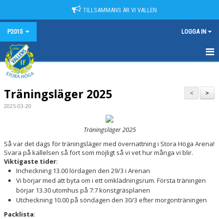
TILLSAMMANS ÄR VI VALLEN
P2015
LOGGA IN
HEM
Träningsläger 2025
NYHETER
<
>
2025-03-20
KALENDER
Träningsläger 2025
MATCHER
Så var det dags för träningsläger med övernattning i Stora Höga Arena!
Svara på kallelsen så fort som möjligt så vi vet hur många vi blir.
TRUPPEN
Viktigaste tider
:
Incheckning 13.00 lördagen den 29/3 i Arenan
BILDGALLERI
Vi börjar med att byta om i ett omklädningsrum. Första träningen
börjar 13.30 utomhus på 7:7 konstgräsplanen
DOKUMENT
Utcheckning 10.00 på söndagen den 30/3 efter morgonträningen
Packlista
:
KONTAKT