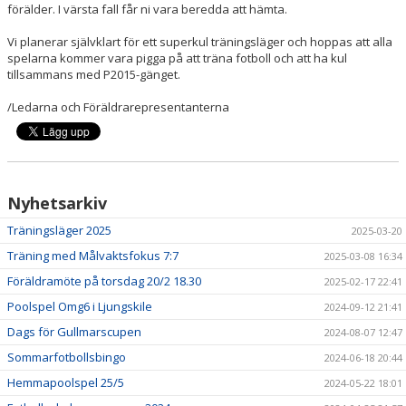
förälder. I värsta fall får ni vara beredda att hämta.
Vi planerar självklart för ett superkul träningsläger och hoppas att alla
spelarna kommer vara pigga på att träna fotboll och att ha kul
tillsammans med P2015-gänget.
/Ledarna och Föräldrarepresentanterna
Nyhetsarkiv
Träningsläger 2025
2025-03-20
Träning med Målvaktsfokus 7:7
2025-03-08 16:34
Föräldramöte på torsdag 20/2 18.30
2025-02-17 22:41
Poolspel Omg6 i Ljungskile
2024-09-12 21:41
Dags för Gullmarscupen
2024-08-07 12:47
Sommarfotbollsbingo
2024-06-18 20:44
Hemmapoolspel 25/5
2024-05-22 18:01