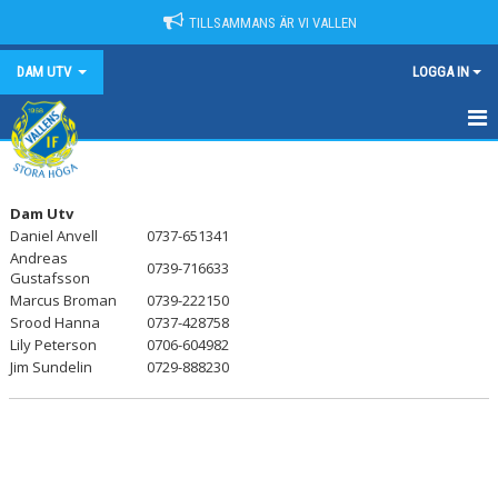
TILLSAMMANS ÄR VI VALLEN
DAM UTV
LOGGA IN
HEM
NYHETER
Dam Utv
Daniel Anvell
0737-651341
Andreas
KALENDER
0739-716633
Gustafsson
Marcus Broman
0739-222150
MATCHER
Srood Hanna
0737-428758
Lily Peterson
0706-604982
TRUPPEN
Jim Sundelin
0729-888230
BILDGALLERI
DOKUMENT
KONTAKT