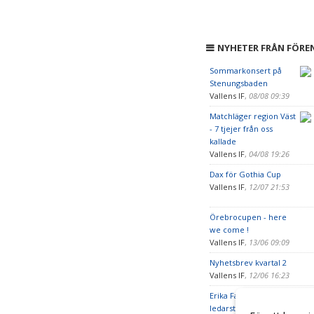
NYHETER FRÅN FÖRE
Sommarkonsert på
Stenungsbaden
Vallens IF
,
08/08 09:39
Matchläger region Väst
- 7 tjejer från oss
kallade
Vallens IF
,
04/08 19:26
Dax för Gothia Cup
Vallens IF
,
12/07 21:53
Örebrocupen - here
we come !
Vallens IF
,
13/06 09:09
Nyhetsbrev kvartal 2
Vallens IF
,
12/06 16:23
Erika Faith förstärker
ledarstaben i Dam Utv