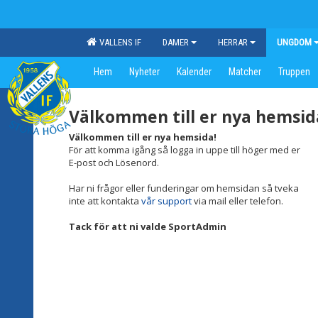
VALLENS IF
DAMER
HERRAR
UNGDOM
Hem
Nyheter
Kalender
Matcher
Truppen
Välkommen till er nya hemsid
Välkommen till er nya hemsida!
För att komma igång så logga in uppe till höger med er
E-post och Lösenord.
Har ni frågor eller funderingar om hemsidan så tveka
inte att kontakta
vår support
via mail eller telefon.
Tack för att ni valde SportAdmin