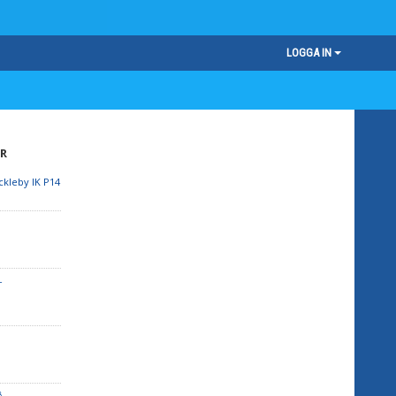
LOGGA IN
R
kleby IK P14
-
 -