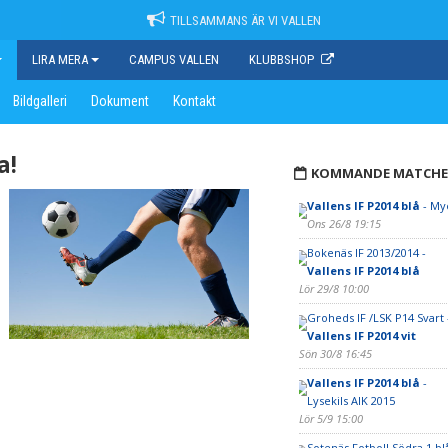
TILLSAMMANS ÄR VI VALLEN
LIRA MERA
CAMPUS VALLEN
KLUBBSHOP
Bildgalleri
Dokument
Kontakt
a!
KOMMANDE MATCHE
Vallens IF P2014 blå
- Myc
Ons 26/8 19:15
Bokenäs IF 2013/2014 -
Vallens IF P2014 blå
Lör 29/8 10:00
Groheds IF /LSK P14 Svart 
Vallens IF P2014 vit
Sön 30/8 16:45
Vallens IF P2014 blå
-
Lysekils AIK 2015
Lör 5/9 15:00
Sotenäs Fotboll Södra 1 blå