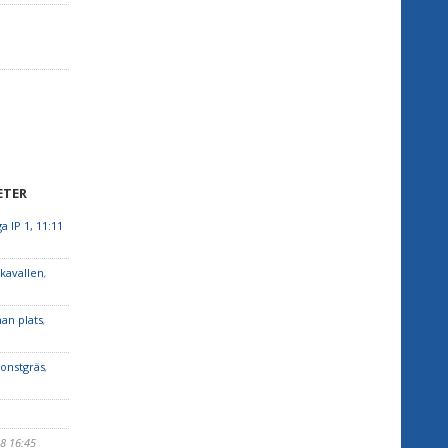
ETER
 IP 1, 11:11
kavallen
,
an plats
,
konstgräs
,
08 16:45