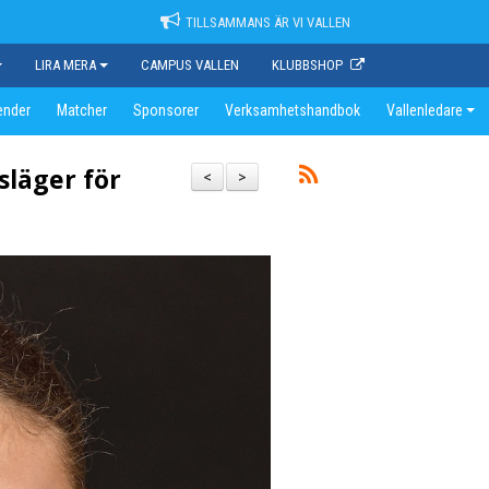
TILLSAMMANS ÄR VI VALLEN
LIRA MERA
CAMPUS VALLEN
KLUBBSHOP
ender
Matcher
Sponsorer
Verksamhetshandbok
Vallenledare
släger för
<
>