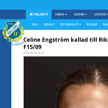
VALLENS IF
DAMER
HERRAR
UNGDOM
Hem
Nyheter
Om Vallens IF
Kontakt
Kal
Celine Engström kallad till Rik
F15/09
2024-06-04 18:26