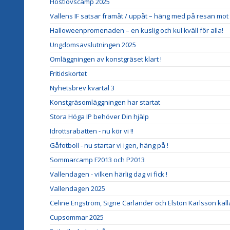
Höstlovscamp 2025
Vallens IF satsar framåt / uppåt – häng med på resan mot d
Halloweenpromenaden – en kuslig och kul kväll för alla!
Ungdomsavslutningen 2025
Omläggningen av konstgräset klart !
Fritidskortet
Nyhetsbrev kvartal 3
Konstgräsomläggningen har startat
Stora Höga IP behöver Din hjälp
Idrottsrabatten - nu kör vi !!
Gåfotboll - nu startar vi igen, häng på !
Sommarcamp F2013 och P2013
Vallendagen - vilken härlig dag vi fick !
Vallendagen 2025
Celine Engström, Signe Carlander och Elston Karlsson kalla
Cupsommar 2025