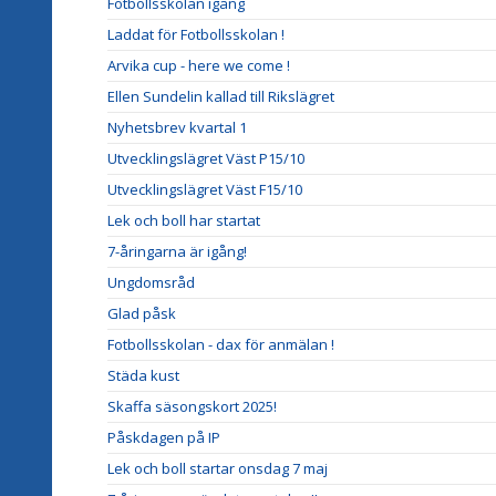
Fotbollsskolan igång
Laddat för Fotbollsskolan !
Arvika cup - here we come !
Ellen Sundelin kallad till Rikslägret
Nyhetsbrev kvartal 1
Utvecklingslägret Väst P15/10
Utvecklingslägret Väst F15/10
Lek och boll har startat
7-åringarna är igång!
Ungdomsråd
Glad påsk
Fotbollsskolan - dax för anmälan !
Städa kust
Skaffa säsongskort 2025!
Påskdagen på IP
Lek och boll startar onsdag 7 maj