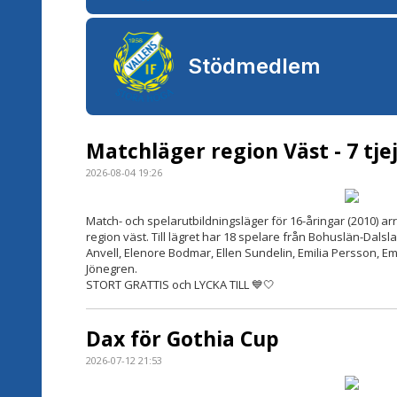
Stödmedlem
Matchläger region Väst - 7 tje
2026-08-04 19:26
Match- och spelarutbildningsläger för 16-åringar (2010) arr
region väst. Till lägret har 18 spelare från Bohuslän-Dalslan
Anvell, Elenore Bodmar, Ellen Sundelin, Emilia Persson, 
Jönegren.
STORT GRATTIS och LYCKA TILL 💙🤍
Dax för Gothia Cup
2026-07-12 21:53