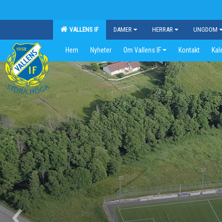
VALLENS IF
DAMER
HERRAR
UNGDOM
Hem
Nyheter
Om Vallens IF
Kontakt
Kal
‹