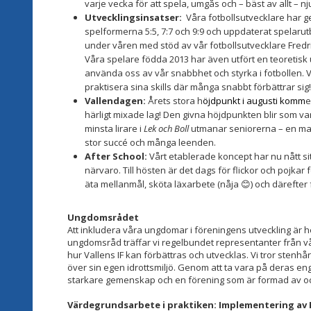
varje vecka för att spela, umgås och – bäst av allt – n
Utvecklingsinsatser:
Våra fotbollsutvecklare har 
spelformerna 5:5, 7:7 och 9:9 och uppdaterat spelaru
under våren med stöd av vår fotbollsutvecklare Fredri
Våra spelare födda 2013 har även utfört en teoretisk u
använda oss av vår snabbhet och styrka i fotbollen. Vid
praktisera sina skills där många snabbt förbättrar sig!
Vallendagen:
Årets stora h
öjdpunkt i augusti komm
e
härligt mixade lag! Den givna höjdpunkten blir som va
minsta lirare i
Lek och Boll
utmanar seniorerna – en mat
stor succé och många leenden.
After School:
Vårt etablerade koncept har nu nått si
närvaro. Till hösten är det dags för flickor och pojkar
äta mellanmål, sköta läxarbete (nåja
) och därefter
😊
Ungdomsrådet
Att inkludera våra ungdomar i föreningens utveckling är 
ungdomsråd träffar vi regelbundet representanter från v
hur Vallens IF kan förbättras och utvecklas. Vi tror stenhår
över sin egen idrottsmiljö. Genom att ta vara på deras e
starkare gemenskap och en förening som är formad av oc
Värdegrundsarbete i praktiken: Implementering av