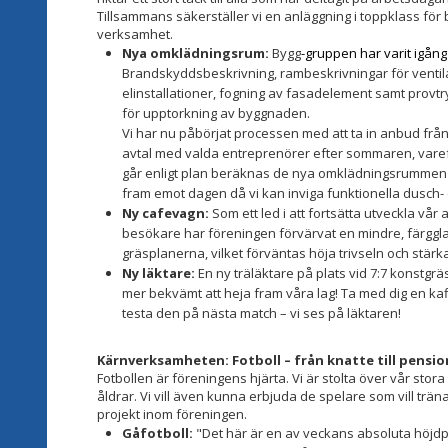
Tillsammans säkerställer vi en anläggning i toppklass fö
verksamhet.
Nya omklädningsrum:
Bygg
-gruppen har varit igån
Brandskyddsbeskrivning, rambeskrivningar för ventila
elinstallationer, fogning av fasadelement samt provt
för upptorkning av byggnaden.
Vi har nu påbörjat processen med att ta in anbud från
avtal med valda entreprenörer efter sommaren, varef
går enligt plan beräknas de nya omklädningsrummen va
fram emot dagen då vi kan inviga funktionella dusch
Ny cafevagn:
Som ett led i att fortsätta utveckla vår
besökare har föreningen förvärvat en mindre, färgglad
gräsplanerna, vilket förväntas höja trivseln och stär
Ny läktare:
En ny träläktare på plats vid 7:7 konstgrä
mer bekvämt att heja fram våra lag! Ta med dig en ka
testa den på nästa match – vi ses på läktaren!
Kärnverksamheten: Fotboll – från knatte till pensi
Fotbollen är föreningens hjärta. Vi är stolta över vår stor
åldrar. Vi vill även kunna erbjuda de spelare som vill träna
projekt inom föreningen.
Gåfotboll:
"Det här är en av veckans absoluta höjdpun