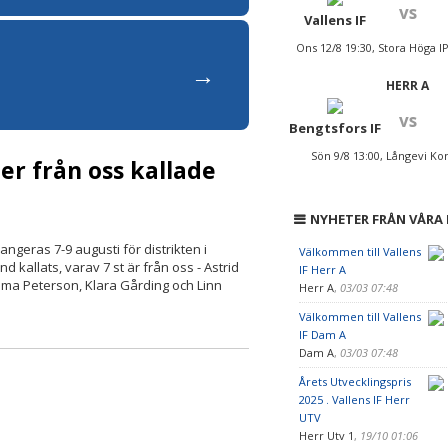
vs
Vallens IF
Ons 12/8 19:30, Stora Höga I
→
HERR A
vs
Bengtsfors IF
Sön 9/8 13:00, Långevi Ko
jer från oss kallade
NYHETER FRÅN VÅRA
angeras 7-9 augusti för distrikten i
Välkommen till Vallens
d kallats, varav 7 st är från oss - Astrid
IF Herr A
Emma Peterson, Klara Gårding och Linn
Herr A
,
03/03 07:48
Välkommen till Vallens
IF Dam A
Dam A
,
03/03 07:48
Årets Utvecklingspris
2025 . Vallens IF Herr
UTV
Herr Utv 1
,
19/10 01:06