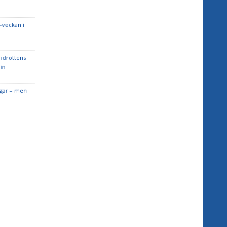
-veckan i
idrottens
in
ngar – men