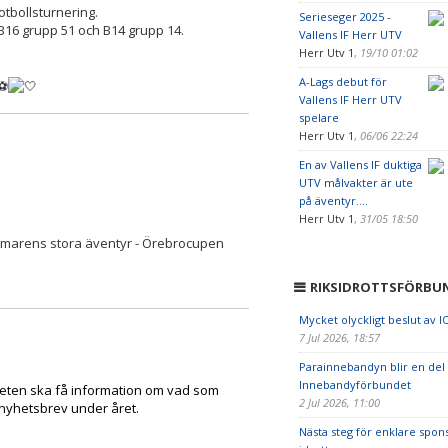
tbollsturnering.
Serieseger 2025 -
 B16 grupp 51 och B14 grupp 14.
Vallens IF Herr UTV
Herr Utv 1
,
19/10 01:02
A-Lags debut för
Vallens IF Herr UTV
spelare
Herr Utv 1
,
06/06 22:24
En av Vallens IF duktiga
UTV målvakter är ute
på äventyr....
Herr Utv 1
,
31/05 18:50
 sommarens stora äventyr - Örebrocupen
RIKSIDROTTSFÖRBU
Mycket olyckligt beslut av I
7 Jul 2026, 18:57
Parainnebandyn blir en del
Innebandyförbundet
eten ska få information om vad som
2 Jul 2026, 11:00
 nyhetsbrev under året.
Nästa steg för enklare spon