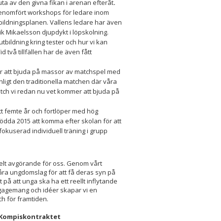
juta av den givna fikan i arenan efteråt
.
genomfört workshops för ledare inom
tbildningsplanen. Vallens ledare har även
k Mikaelsson djupdykt i löpskolning.
tbildning kring tester och hur vi kan
 två tillfällen har de även fått
r att bjuda på massor av matchspel med
nligt den traditionella matchen där våra
ch vi redan nu vet kommer att bjuda på
tt femte år och fortlöper med hög
 födda 2015 att komma efter skolan för att
 fokuserad individuell träning i grupp
helt avgörande för oss. Genom vårt
åra ungdomslag för att få deras syn på
t på att unga ska ha ett reellt inflytande
ngagemang och idéer skapar vi en
h för framtiden.
 Kompiskontraktet