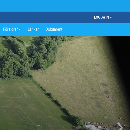
LOGGA IN
Föräldrar
Länkar
Dokument
›