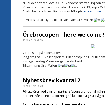
Nu är det dax för Gothia Cup - världens största ungdomsfo
Vi har 3 lag med i år som spelar i klasserna G13 grupp 15,
Spelschema och resultat finns att följa på
gothiacup.se
.
Vi önskar alla lycka till - tillsammans är vi Vallen
Örebrocupen - here we come !
2026-06-13 09:09
Vilken start på sommarlovet!
Idag drog ca 60 Vallenspelare, killar och tjejer 13 år till
lördag-måndag. Vi önskar gängen lycka till.
Tillsammans är vi Vallen
Nyhetsbrev kvartal 2
2026-06-12 16:23
För att våra medlemmar, partners/sponsorer och allmänh
händer i vår eminenta förening så kommer vi ge ut några
Samhällsengagemang och partnerskap