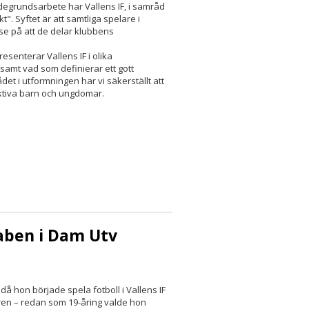
degrundsarbete har Vallens IF, i samråd
. Syftet är att samtliga spelare i
e på att de delar klubbens
resenterar Vallens IF i olika
amt vad som definierar ett gott
 i utformningen har vi säkerställt att
aktiva barn och ungdomar.
taben i Dam Utv
då hon började spela fotboll i Vallens IF
ren – redan som 19-åring valde hon