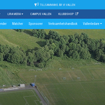
TILLSAMMANS ÄR VI VALLEN
LIRA MERA
CAMPUS VALLEN
KLUBBSHOP
ender
Matcher
Sponsorer
Verksamhetshandbok
Vallenledare