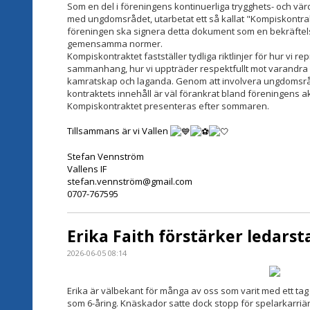
Som en del i föreningens kontinuerliga trygghets- och vär
med ungdomsrådet, utarbetat ett så kallat "Kompiskontrakt"
föreningen ska signera detta dokument som en bekräftels
gemensamma normer.
Kompiskontraktet fastställer tydliga riktlinjer för hur vi rep
sammanhang, hur vi uppträder respektfullt mot varandra s
kamratskap och laganda. Genom att involvera ungdomsrådet
kontraktets innehåll är väl förankrat bland föreningens 
Kompiskontraktet presenteras efter sommaren.
Tillsammans är vi Vallen
Stefan Vennström
Vallens IF
stefan.vennström@gmail.com
0707-767595
Erika Faith förstärker ledars
2026-06-05 08:14
Erika är välbekant för många av oss som varit med ett tag 
som 6-åring. Knäskador satte dock stopp för spelarkarriä