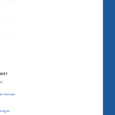
NDET
OK
 av Svenska
sring av