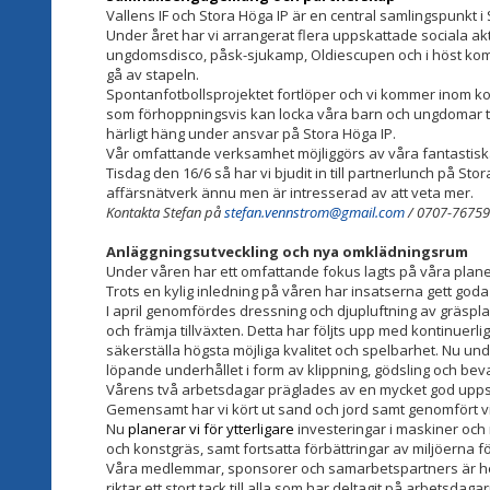
Vallens IF och Stora Höga IP är en central samlingspunkt i
Under året har vi arrangerat flera uppskattade sociala ak
ungdomsdisco, påsk-sjukamp, Oldiescupen och i höst k
gå av stapeln.
Spontanfotbollsprojektet fortlöper och vi kommer inom k
som förhoppningsvis kan locka våra barn och ungdomar till
härligt häng under ansvar på Stora Höga IP.
Vår omfattande verksamhet möjliggörs av våra fantastis
Tisdag den 16/6 så har vi bjudit in till partnerlunch på Sto
affärsnätverk ännu men är intresserad av att veta mer.
Kontakta Stefan på
stefan.vennstrom@gmail.com
/ 0707-7675
Anläggningsutveckling och nya omklädningsrum
Under våren har ett omfattande fokus lagts på våra plan
Trots en kylig inledning på våren har insatserna gett go
I april genomfördes dressning och djupluftning av gräspl
och främja tillväxten. Detta har följts upp med kontinuerlig
säkerställa högsta möjliga kvalitet och spelbarhet. Nu 
löpande underhållet i form av klippning, gödsling och beva
Vårens två arbetsdagar präglades av en mycket god upps
Gemensamt har vi kört ut sand och jord samt genomfört vi
Nu
planerar vi för ytterligare
investeringar i maskiner och
och konstgräs, samt fortsatta förbättringar av miljöerna f
Våra medlemmar, sponsorer och samarbetspartners är hel
riktar ett stort tack till alla som har deltagit på arbetsd