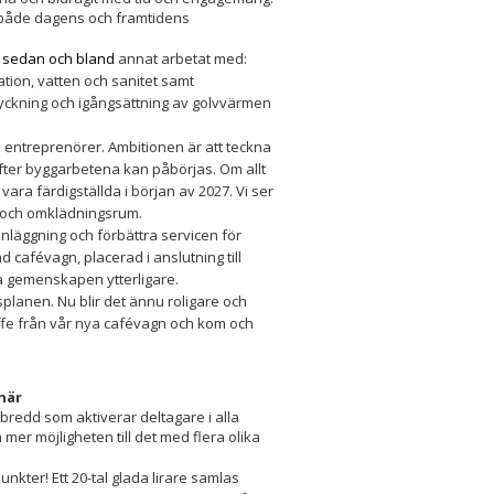
r både dagens och framtidens
g sedan och bland
annat arbetat med:
tion, vatten och sanitet samt
ryckning och igångsättning av golvvärmen
 entreprenörer. Ambitionen är att teckna
ter byggarbetena kan påbörjas. Om allt
ra färdigställda i början av 2027. Vi ser
- och omklädningsrum.
 anläggning och förbättra servicen för
 cafévagn, placerad i anslutning till
ka gemenskapen ytterligare.
splanen. Nu blir det ännu roligare och
ffe från vår nya cafévagn och kom och
onär
a bredd som aktiverar deltagare i alla
 mer möjligheten till det med flera olika
kter! Ett 20-tal glada lirare samlas