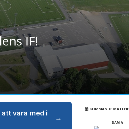
lens IF!
KOMMANDE MATCHE
 att vara med i
→
DAM A