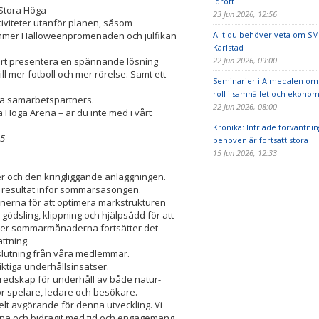
idrott
 Stora Höga
23 Jun 2026, 12:56
tiviteter utanför planen, såsom
ommer Halloweenpromenaden och julfikan
Allt du behöver veta om SM
Karlstad
ort presentera en spännande lösning
22 Jun 2026, 09:00
 mer fotboll och mer rörelse. Samt ett
Seminarier i Almedalen om 
roll i samhället och ekonom
ka samarbetspartners.
22 Jun 2026, 08:00
ra Höga Arena – är du inte med i vårt
Krönika: Infriade förväntni
95
behoven är fortsatt stora
15 Jun 2026, 12:33
er och den kringliggande anläggningen.
da resultat inför sommarsäsongen.
anerna för att optimera markstrukturen
 gödsling, klippning och hjälpsådd för att
under sommarmånaderna fortsätter det
ttning.
lutning från våra medlemmar.
ktiga underhållsinsatser.
 redskap för underhåll av både natur-
ör spelare, ledare och besökare.
t avgörande för denna utveckling. Vi
agarna och bidragit med tid och engagemang.