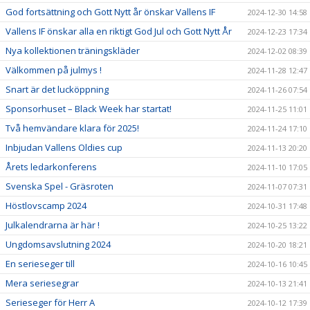
God fortsättning och Gott Nytt år önskar Vallens IF
2024-12-30 14:58
Vallens IF önskar alla en riktigt God Jul och Gott Nytt År
2024-12-23 17:34
Nya kollektionen träningskläder
2024-12-02 08:39
Välkommen på julmys !
2024-11-28 12:47
Snart är det lucköppning
2024-11-26 07:54
Sponsorhuset – Black Week har startat!
2024-11-25 11:01
Två hemvändare klara för 2025!
2024-11-24 17:10
Inbjudan Vallens Oldies cup
2024-11-13 20:20
Årets ledarkonferens
2024-11-10 17:05
Svenska Spel - Gräsroten
2024-11-07 07:31
Höstlovscamp 2024
2024-10-31 17:48
Julkalendrarna är här !
2024-10-25 13:22
Ungdomsavslutning 2024
2024-10-20 18:21
En serieseger till
2024-10-16 10:45
Mera seriesegrar
2024-10-13 21:41
Serieseger för Herr A
2024-10-12 17:39