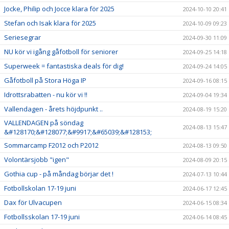
Jocke, Philip och Jocce klara för 2025
2024-10-10 20:41
Stefan och Isak klara för 2025
2024-10-09 09:23
Seriesegrar
2024-09-30 11:09
NU kör vi igång gåfotboll för seniorer
2024-09-25 14:18
Superweek = fantastiska deals för dig!
2024-09-24 14:05
Gåfotboll på Stora Höga IP
2024-09-16 08:15
Idrottsrabatten - nu kör vi !!
2024-09-04 19:34
Vallendagen - årets höjdpunkt ..
2024-08-19 15:20
VALLENDAGEN på söndag
2024-08-13 15:47
&#128170;&#128077;&#9917;&#65039;&#128153;
Sommarcamp F2012 och P2012
2024-08-13 09:50
Volontärsjobb "igen"
2024-08-09 20:15
Gothia cup - på måndag börjar det !
2024-07-13 10:44
Fotbollskolan 17-19 juni
2024-06-17 12:45
Dax för Ulvacupen
2024-06-15 08:34
Fotbollsskolan 17-19 juni
2024-06-14 08:45