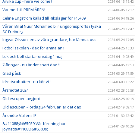
Arvika cup - here we come !
2024-06-13 16:42
Var med till PREMIÄREN!
2024-06-05 17:17
Celine Engström kallad till Riksläger för F15/09
2024-06-04 18:26
Våran Billal Nuur Mohamed blir ungdomsproffs i tyska
2024-05-28 17:47
SC Freiburg
Ingvar Olsson, en av våra grundare, har lämnat oss
2024-05-24 17:05
Fotbollsskolan - dax för anmälan !
2024-04-25 16:33
Lek och boll startar onsdag 1 maj
2024-04-19 08:49
7-åringar - nu är det snart dax !!
2024-04-05 12:53
Glad påsk
2024-03-29 17:59
Idrottsrabatten - nu kör vi !!
2024-03-03 16:22
Årsmötet 2024
2024-02-28 06:58
Oldiescupen avgjord
2024-02-25 10:15
Oldiescupen - lördag 24 februari är det dax
2024-02-19 08:17
Årsmöte Vallens IF
2024-01-30 12:42
&#11088;&#65039;Vår förening har
2024-01-29 10:29
Joynat!&#11088;&#65039;