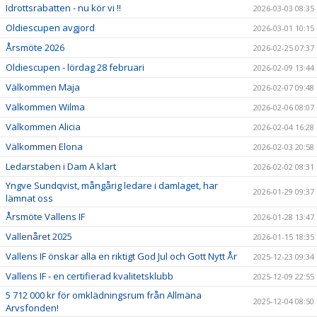
Idrottsrabatten - nu kör vi !!
2026-03-03 08:35
Oldiescupen avgjord
2026-03-01 10:15
Årsmöte 2026
2026-02-25 07:37
Oldiescupen - lördag 28 februari
2026-02-09 13:44
Välkommen Maja
2026-02-07 09:48
Välkommen Wilma
2026-02-06 08:07
Välkommen Alicia
2026-02-04 16:28
Välkommen Elona
2026-02-03 20:58
Ledarstaben i Dam A klart
2026-02-02 08:31
Yngve Sundqvist, mångårig ledare i damlaget, har
2026-01-29 09:37
lämnat oss
Årsmöte Vallens IF
2026-01-28 13:47
Vallenåret 2025
2026-01-15 18:35
Vallens IF önskar alla en riktigt God Jul och Gott Nytt År
2025-12-23 09:34
Vallens IF - en certifierad kvalitetsklubb
2025-12-09 22:55
5 712 000 kr för omklädningsrum från Allmäna
2025-12-04 08:50
Arvsfonden!