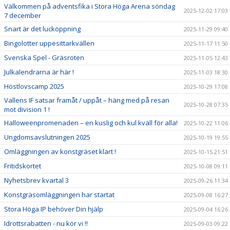
Välkommen på adventsfika i Stora Höga Arena söndag
2025-12-02 17:03
7 december
Snart är det lucköppning
2025-11-29 09:40
Bingolotter uppesittarkvällen
2025-11-17 11:50
Svenska Spel - Gräsroten
2025-11-05 12:43
Julkalendrarna är här !
2025-11-03 18:30
Höstlovscamp 2025
2025-10-29 17:08
Vallens IF satsar framåt / uppåt – häng med på resan
2025-10-28 07:35
mot division 1 !
Halloweenpromenaden – en kuslig och kul kväll för alla!
2025-10-22 11:06
Ungdomsavslutningen 2025
2025-10-19 19:55
Omläggningen av konstgräset klart !
2025-10-15 21:51
Fritidskortet
2025-10-08 09:11
Nyhetsbrev kvartal 3
2025-09-26 11:34
Konstgräsomläggningen har startat
2025-09-08 16:27
Stora Höga IP behöver Din hjälp
2025-09-04 16:26
Idrottsrabatten - nu kör vi !!
2025-09-03 09:22