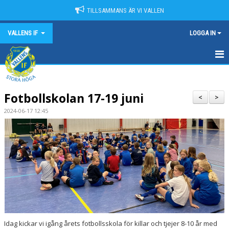
TILLSAMMANS ÄR VI VALLEN
VALLENS IF
LOGGA IN
HEM
Fotbollskolan 17-19 juni
NYHETER
<
>
2024-06-17 12:45
OM VALLENS IF
KONTAKT
KALENDER
MATCHER
SPONSORER
Idag kickar vi igång årets fotbollsskola för killar och tjejer 8-10 år med