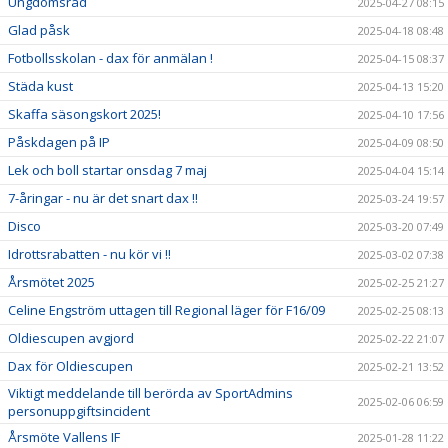
Ungdomsråd
2025-04-27 08:15
Glad påsk
2025-04-18 08:48
Fotbollsskolan - dax för anmälan !
2025-04-15 08:37
Städa kust
2025-04-13 15:20
Skaffa säsongskort 2025!
2025-04-10 17:56
Påskdagen på IP
2025-04-09 08:50
Lek och boll startar onsdag 7 maj
2025-04-04 15:14
7-åringar - nu är det snart dax !!
2025-03-24 19:57
Disco
2025-03-20 07:49
Idrottsrabatten - nu kör vi !!
2025-03-02 07:38
Årsmötet 2025
2025-02-25 21:27
Celine Engström uttagen till Regional läger för F16/09
2025-02-25 08:13
Oldiescupen avgjord
2025-02-22 21:07
Dax för Oldiescupen
2025-02-21 13:52
Viktigt meddelande till berörda av SportAdmins
2025-02-06 06:59
personuppgiftsincident
Årsmöte Vallens IF
2025-01-28 11:22