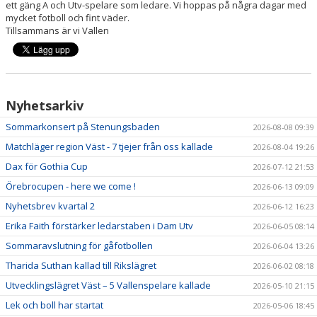
VERKSAMHETSHANDBOK
ett gäng A och Utv-spelare som ledare. Vi hoppas på några dagar med
mycket fotboll och fint väder.
Tillsammans är vi Vallen
VALLENLEDARE
FÖRÄLDRAR
LÄNKAR
Nyhetsarkiv
DOKUMENT
Sommarkonsert på Stenungsbaden
2026-08-08 09:39
Matchläger region Väst - 7 tjejer från oss kallade
2026-08-04 19:26
Dax för Gothia Cup
2026-07-12 21:53
Örebrocupen - here we come !
2026-06-13 09:09
Nyhetsbrev kvartal 2
2026-06-12 16:23
Erika Faith förstärker ledarstaben i Dam Utv
2026-06-05 08:14
Sommaravslutning för gåfotbollen
2026-06-04 13:26
Tharida Suthan kallad till Rikslägret
2026-06-02 08:18
Utvecklingslägret Väst – 5 Vallenspelare kallade
2026-05-10 21:15
Lek och boll har startat
2026-05-06 18:45