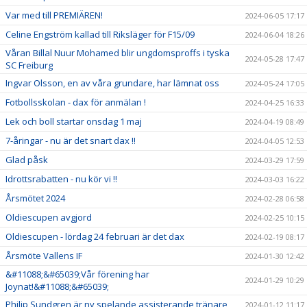
Var med till PREMIÄREN!
2024-06-05 17:17
Celine Engström kallad till Riksläger för F15/09
2024-06-04 18:26
Våran Billal Nuur Mohamed blir ungdomsproffs i tyska
2024-05-28 17:47
SC Freiburg
Ingvar Olsson, en av våra grundare, har lämnat oss
2024-05-24 17:05
Fotbollsskolan - dax för anmälan !
2024-04-25 16:33
Lek och boll startar onsdag 1 maj
2024-04-19 08:49
7-åringar - nu är det snart dax !!
2024-04-05 12:53
Glad påsk
2024-03-29 17:59
Idrottsrabatten - nu kör vi !!
2024-03-03 16:22
Årsmötet 2024
2024-02-28 06:58
Oldiescupen avgjord
2024-02-25 10:15
Oldiescupen - lördag 24 februari är det dax
2024-02-19 08:17
Årsmöte Vallens IF
2024-01-30 12:42
&#11088;&#65039;Vår förening har
2024-01-29 10:29
Joynat!&#11088;&#65039;
Philip Sundgren är ny spelande assisterande tränare
2024-01-12 11:17