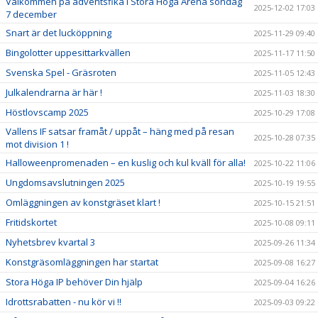
Välkommen på adventsfika i Stora Höga Arena söndag
2025-12-02 17:03
7 december
Snart är det lucköppning
2025-11-29 09:40
Bingolotter uppesittarkvällen
2025-11-17 11:50
Svenska Spel - Gräsroten
2025-11-05 12:43
Julkalendrarna är här !
2025-11-03 18:30
Höstlovscamp 2025
2025-10-29 17:08
Vallens IF satsar framåt / uppåt – häng med på resan
2025-10-28 07:35
mot division 1 !
Halloweenpromenaden – en kuslig och kul kväll för alla!
2025-10-22 11:06
Ungdomsavslutningen 2025
2025-10-19 19:55
Omläggningen av konstgräset klart !
2025-10-15 21:51
Fritidskortet
2025-10-08 09:11
Nyhetsbrev kvartal 3
2025-09-26 11:34
Konstgräsomläggningen har startat
2025-09-08 16:27
Stora Höga IP behöver Din hjälp
2025-09-04 16:26
Idrottsrabatten - nu kör vi !!
2025-09-03 09:22