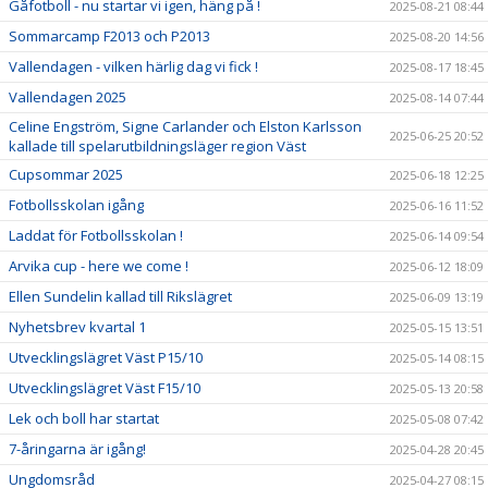
Gåfotboll - nu startar vi igen, häng på !
2025-08-21 08:44
Sommarcamp F2013 och P2013
2025-08-20 14:56
Vallendagen - vilken härlig dag vi fick !
2025-08-17 18:45
Vallendagen 2025
2025-08-14 07:44
Celine Engström, Signe Carlander och Elston Karlsson
2025-06-25 20:52
kallade till spelarutbildningsläger region Väst
Cupsommar 2025
2025-06-18 12:25
Fotbollsskolan igång
2025-06-16 11:52
Laddat för Fotbollsskolan !
2025-06-14 09:54
Arvika cup - here we come !
2025-06-12 18:09
Ellen Sundelin kallad till Rikslägret
2025-06-09 13:19
Nyhetsbrev kvartal 1
2025-05-15 13:51
Utvecklingslägret Väst P15/10
2025-05-14 08:15
Utvecklingslägret Väst F15/10
2025-05-13 20:58
Lek och boll har startat
2025-05-08 07:42
7-åringarna är igång!
2025-04-28 20:45
Ungdomsråd
2025-04-27 08:15