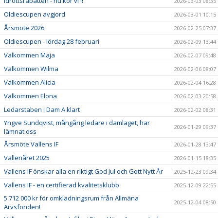
Idrottsrabatten - nu kör vi !!
2026-03-03 08:35
Oldiescupen avgjord
2026-03-01 10:15
Årsmöte 2026
2026-02-25 07:37
Oldiescupen - lördag 28 februari
2026-02-09 13:44
Välkommen Maja
2026-02-07 09:48
Välkommen Wilma
2026-02-06 08:07
Välkommen Alicia
2026-02-04 16:28
Välkommen Elona
2026-02-03 20:58
Ledarstaben i Dam A klart
2026-02-02 08:31
Yngve Sundqvist, mångårig ledare i damlaget, har
2026-01-29 09:37
lämnat oss
Årsmöte Vallens IF
2026-01-28 13:47
Vallenåret 2025
2026-01-15 18:35
Vallens IF önskar alla en riktigt God Jul och Gott Nytt År
2025-12-23 09:34
Vallens IF - en certifierad kvalitetsklubb
2025-12-09 22:55
5 712 000 kr för omklädningsrum från Allmäna
2025-12-04 08:50
Arvsfonden!