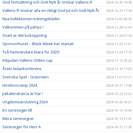
God fortsättning och Gott Nytt år önskar Vallens IF
2024-12-30 14:58
Vallens IF önskar alla en riktigt God Jul och Gott Nytt År
2024-12-23 17:34
Nya kollektionen träningskläder
2024-12-02 08:39
Välkommen på julmys !
2024-11-28 12:47
Snart är det lucköppning
2024-11-26 07:54
Sponsorhuset – Black Week har startat!
2024-11-25 11:01
Två hemvändare klara för 2025!
2024-11-24 17:10
Inbjudan Vallens Oldies cup
2024-11-13 20:20
Årets ledarkonferens
2024-11-10 17:05
Svenska Spel - Gräsroten
2024-11-07 07:31
Höstlovscamp 2024
2024-10-31 17:48
Julkalendrarna är här !
2024-10-25 13:22
Ungdomsavslutning 2024
2024-10-20 18:21
En serieseger till
2024-10-16 10:45
Mera seriesegrar
2024-10-13 21:41
Serieseger för Herr A
2024-10-12 17:39