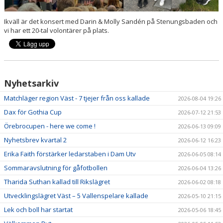
VERKSAMHETSHANDBOK
Ikväll är det konsert med Darin & Molly Sandén på Stenungsbaden och
VALLENLEDARE
vi har ett 20-tal volontärer på plats.
FÖRÄLDRAR
LÄNKAR
Nyhetsarkiv
DOKUMENT
Matchläger region Väst - 7 tjejer från oss kallade
2026-08-04 19:26
Dax för Gothia Cup
2026-07-12 21:53
Örebrocupen - here we come !
2026-06-13 09:09
Nyhetsbrev kvartal 2
2026-06-12 16:23
Erika Faith förstärker ledarstaben i Dam Utv
2026-06-05 08:14
Sommaravslutning för gåfotbollen
2026-06-04 13:26
Tharida Suthan kallad till Rikslägret
2026-06-02 08:18
Utvecklingslägret Väst – 5 Vallenspelare kallade
2026-05-10 21:15
Lek och boll har startat
2026-05-06 18:45