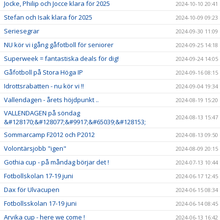
Jocke, Philip och Jocce klara för 2025
2024-10-10 20:41
Stefan och Isak klara för 2025
2024-10-09 09:23
Seriesegrar
2024-09-30 11:09
NU kör vi igång gåfotboll för seniorer
2024-09-25 14:18
Superweek = fantastiska deals för dig!
2024-09-24 14:05
Gåfotboll på Stora Höga IP
2024-09-16 08:15
Idrottsrabatten - nu kör vi !!
2024-09-04 19:34
Vallendagen - årets höjdpunkt ..
2024-08-19 15:20
VALLENDAGEN på söndag
2024-08-13 15:47
&#128170;&#128077;&#9917;&#65039;&#128153;
Sommarcamp F2012 och P2012
2024-08-13 09:50
Volontärsjobb "igen"
2024-08-09 20:15
Gothia cup - på måndag börjar det !
2024-07-13 10:44
Fotbollskolan 17-19 juni
2024-06-17 12:45
Dax för Ulvacupen
2024-06-15 08:34
Fotbollsskolan 17-19 juni
2024-06-14 08:45
Arvika cup - here we come !
2024-06-13 16:42