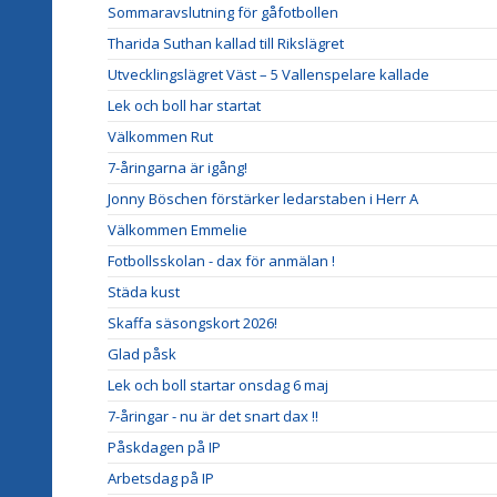
Sommaravslutning för gåfotbollen
Tharida Suthan kallad till Rikslägret
Utvecklingslägret Väst – 5 Vallenspelare kallade
Lek och boll har startat
Välkommen Rut
7-åringarna är igång!
Jonny Böschen förstärker ledarstaben i Herr A
Välkommen Emmelie
Fotbollsskolan - dax för anmälan !
Städa kust
Skaffa säsongskort 2026!
Glad påsk
Lek och boll startar onsdag 6 maj
7-åringar - nu är det snart dax !!
Påskdagen på IP
Arbetsdag på IP