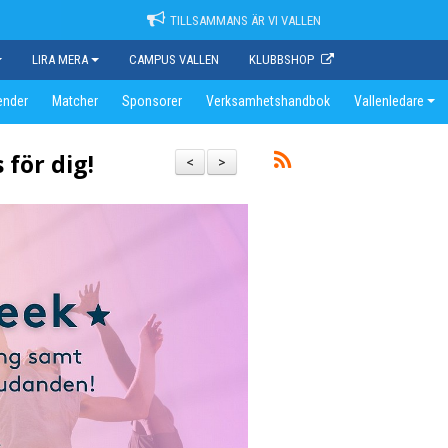
TILLSAMMANS ÄR VI VALLEN
LIRA MERA
CAMPUS VALLEN
KLUBBSHOP
ender
Matcher
Sponsorer
Verksamhetshandbok
Vallenledare
 för dig!
<
>