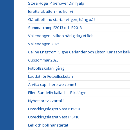
Stora Höga IP behöver Din hjälp
Idrottsrabatten - nu kör vi !!
Gåfotboll - nu startar vi igen, häng på !
Sommarcamp F2013 och P2013
Vallendagen - vilken härlig dag vi fick !
Vallendagen 2025
Celine Engström, Signe Carlander och Elston Karlsson kalla
Cupsommar 2025
Fotbollsskolan igång
Laddat för Fotbollsskolan !
Arvika cup - here we come !
Ellen Sundelin kallad till Rikslägret
Nyhetsbrev kvartal 1
Utvecklingslägret Väst P15/10
Utvecklingslägret Väst F15/10
Lek och boll har startat