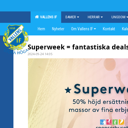
VALLENS IF
DAMER
HERRAR
UNGDOM
Hem
Nyheter
Om Vallens IF
Kontakt
Kal
Superweek = fantastiska deals
2024-09-24 14:05