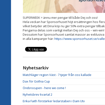
SUPERWEEK = ännu mer pengar till både Dej och oss!
Hela veckan har Sponsorhuset höjt ersättningen hos flera bu
vilket betyder att Dina köp nu ger 50% extra pengar tillbak
Pengarna delas som vanligt mellan Dej och oss – win-win!
Dessutom har Sponsorhuset samlat massor av exklusiva r
in alla kampanjer här:
https://www.sponsorhuset.se/vall
Nyhetsarkiv
Matchläger region Väst - 7 tjejer från oss kallade
Dax för Gothia Cup
Örebrocupen - here we come !
Nyhetsbrev kvartal 2
Erika Faith förstärker ledarstaben i Dam Utv