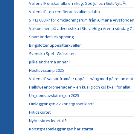
Vallens IF önskar alla en riktigt God Jul och Gott Nytt År
Vallens IF - en certifierad kvalitetsklubb
5 712 000 kr för omklädningsrum från Allmäna Arvsfonden
Välkommen på adventsfika i Stora Höga Arena söndag 7
Snart är det lucköppning
Bingolotter uppesittarkvällen
Svenska Spel - Gräsroten
Julkalendrarna är här !
Höstlovscamp 2025
Vallens IF satsar framåt / uppåt – häng med på resan mot d
Halloweenpromenaden – en kuslig och kul kväll för alla!
Ungdomsavslutningen 2025
Omläggningen av konstgräset klart !
Fritidskortet
Nyhetsbrev kvartal 3
Konstgräsomläggningen har startat