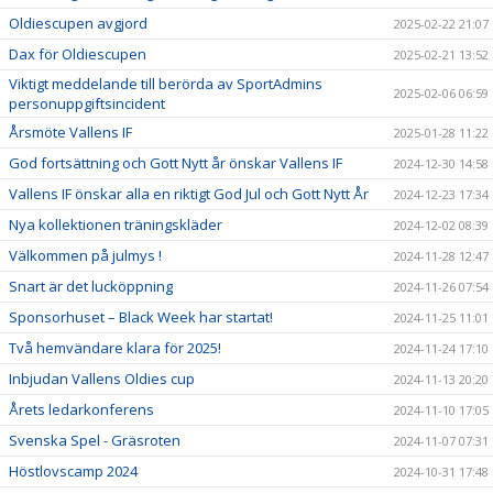
Oldiescupen avgjord
2025-02-22 21:07
Dax för Oldiescupen
2025-02-21 13:52
Viktigt meddelande till berörda av SportAdmins
2025-02-06 06:59
personuppgiftsincident
Årsmöte Vallens IF
2025-01-28 11:22
God fortsättning och Gott Nytt år önskar Vallens IF
2024-12-30 14:58
Vallens IF önskar alla en riktigt God Jul och Gott Nytt År
2024-12-23 17:34
Nya kollektionen träningskläder
2024-12-02 08:39
Välkommen på julmys !
2024-11-28 12:47
Snart är det lucköppning
2024-11-26 07:54
Sponsorhuset – Black Week har startat!
2024-11-25 11:01
Två hemvändare klara för 2025!
2024-11-24 17:10
Inbjudan Vallens Oldies cup
2024-11-13 20:20
Årets ledarkonferens
2024-11-10 17:05
Svenska Spel - Gräsroten
2024-11-07 07:31
Höstlovscamp 2024
2024-10-31 17:48