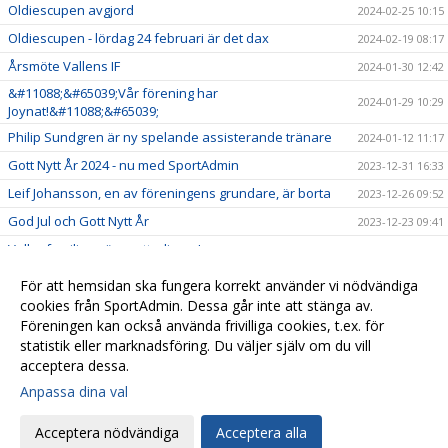
Oldiescupen avgjord
2024-02-25 10:15
Oldiescupen - lördag 24 februari är det dax
2024-02-19 08:17
Årsmöte Vallens IF
2024-01-30 12:42
&#11088;&#65039;Vår förening har
2024-01-29 10:29
Joynat!&#11088;&#65039;
Philip Sundgren är ny spelande assisterande tränare
2024-01-12 11:17
Gott Nytt År 2024 - nu med SportAdmin
2023-12-31 16:33
Leif Johansson, en av föreningens grundare, är borta
2023-12-26 09:52
God Jul och Gott Nytt År
2023-12-23 09:41
Vallenfamiljen växer ytterligare!
2023-11-23 18:37
Svenska Spel - Gräsroten
2023-11-22 17:33
För att hemsidan ska fungera korrekt använder vi nödvändiga
Årets ungdomsförening 2023
cookies från SportAdmin. Dessa går inte att stänga av.
2023-11-17 21:28
Föreningen kan också använda frivilliga cookies, t.ex. för
Välkomna till Vallens IF!
2023-10-16 07:49
statistik eller marknadsföring. Du väljer själv om du vill
acceptera dessa.
Anpassa dina val
Cookie-
Gå till
inställningar
Webbversion
Acceptera nödvändiga
Acceptera alla