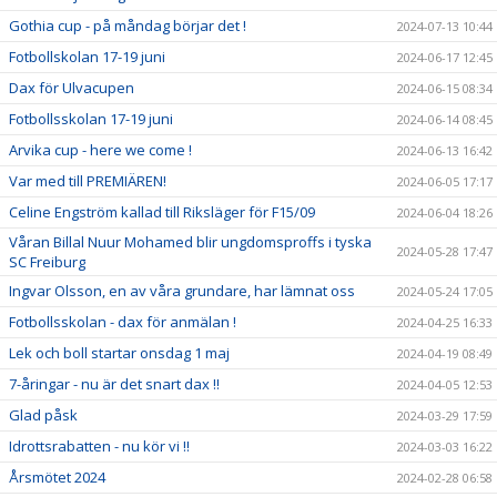
Gothia cup - på måndag börjar det !
2024-07-13 10:44
Fotbollskolan 17-19 juni
2024-06-17 12:45
Dax för Ulvacupen
2024-06-15 08:34
Fotbollsskolan 17-19 juni
2024-06-14 08:45
Arvika cup - here we come !
2024-06-13 16:42
Var med till PREMIÄREN!
2024-06-05 17:17
Celine Engström kallad till Riksläger för F15/09
2024-06-04 18:26
Våran Billal Nuur Mohamed blir ungdomsproffs i tyska
2024-05-28 17:47
SC Freiburg
Ingvar Olsson, en av våra grundare, har lämnat oss
2024-05-24 17:05
Fotbollsskolan - dax för anmälan !
2024-04-25 16:33
Lek och boll startar onsdag 1 maj
2024-04-19 08:49
7-åringar - nu är det snart dax !!
2024-04-05 12:53
Glad påsk
2024-03-29 17:59
Idrottsrabatten - nu kör vi !!
2024-03-03 16:22
Årsmötet 2024
2024-02-28 06:58