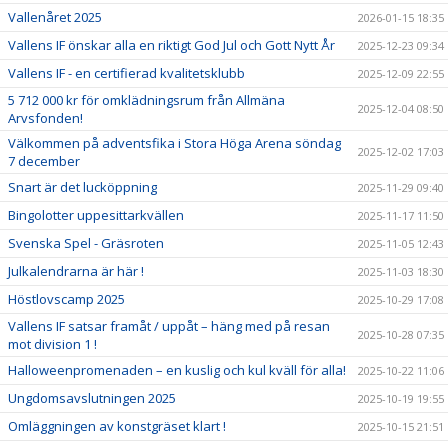
Vallenåret 2025
2026-01-15 18:35
Vallens IF önskar alla en riktigt God Jul och Gott Nytt År
2025-12-23 09:34
Vallens IF - en certifierad kvalitetsklubb
2025-12-09 22:55
5 712 000 kr för omklädningsrum från Allmäna
2025-12-04 08:50
Arvsfonden!
Välkommen på adventsfika i Stora Höga Arena söndag
2025-12-02 17:03
7 december
Snart är det lucköppning
2025-11-29 09:40
Bingolotter uppesittarkvällen
2025-11-17 11:50
Svenska Spel - Gräsroten
2025-11-05 12:43
Julkalendrarna är här !
2025-11-03 18:30
Höstlovscamp 2025
2025-10-29 17:08
Vallens IF satsar framåt / uppåt – häng med på resan
2025-10-28 07:35
mot division 1 !
Halloweenpromenaden – en kuslig och kul kväll för alla!
2025-10-22 11:06
Ungdomsavslutningen 2025
2025-10-19 19:55
Omläggningen av konstgräset klart !
2025-10-15 21:51