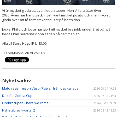
VERKSAMHETSHANDBOK
Vi är mycket glada att även ledarstaben i Herr A fortsätter över
VALLENLEDARE
2025. Även här har utvecklingen varit mycket positiv och vi är mycket
glada över att få fortsatt kontinuitet på herrsidan.
FÖRÄLDRAR
Jocke, Philip och Jocce har gjort ett mycket bra jobb under året och på
lördag kan herrarna vinna serien på hemmaplan.
LÄNKAR
Alla till Stora Höga IP kl 13.00.
DOKUMENT
TILLSAMMANS ÄR VI VALLEN
Nyhetsarkiv
Matchläger region Väst - 7 tjejer från oss kallade
2026-08-04 19:26
Dax för Gothia Cup
2026-07-12 21:53
Örebrocupen - here we come !
2026-06-13 09:09
Nyhetsbrev kvartal 2
2026-06-12 16:23