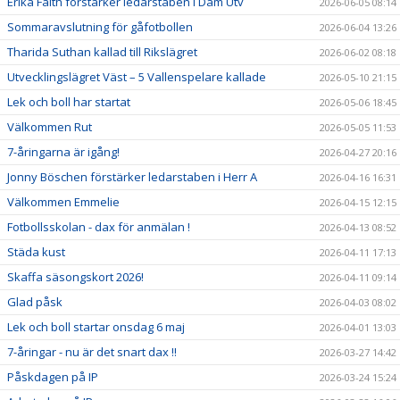
Erika Faith förstärker ledarstaben i Dam Utv
2026-06-05 08:14
Sommaravslutning för gåfotbollen
2026-06-04 13:26
Tharida Suthan kallad till Rikslägret
2026-06-02 08:18
Utvecklingslägret Väst – 5 Vallenspelare kallade
2026-05-10 21:15
Lek och boll har startat
2026-05-06 18:45
Välkommen Rut
2026-05-05 11:53
7-åringarna är igång!
2026-04-27 20:16
Jonny Böschen förstärker ledarstaben i Herr A
2026-04-16 16:31
Välkommen Emmelie
2026-04-15 12:15
Fotbollsskolan - dax för anmälan !
2026-04-13 08:52
Städa kust
2026-04-11 17:13
Skaffa säsongskort 2026!
2026-04-11 09:14
Glad påsk
2026-04-03 08:02
Lek och boll startar onsdag 6 maj
2026-04-01 13:03
7-åringar - nu är det snart dax !!
2026-03-27 14:42
Påskdagen på IP
2026-03-24 15:24