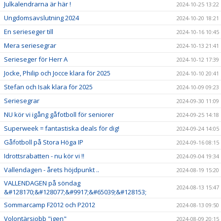
Julkalendrarna är här !
2024-10-25 13:22
Ungdomsavslutning 2024
2024-10-20 18:21
En serieseger till
2024-10-16 10:45
Mera seriesegrar
2024-10-13 21:41
Serieseger för Herr A
2024-10-12 17:39
Jocke, Philip och Jocce klara för 2025
2024-10-10 20:41
Stefan och Isak klara för 2025
2024-10-09 09:23
Seriesegrar
2024-09-30 11:09
NU kör vi igång gåfotboll för seniorer
2024-09-25 14:18
Superweek = fantastiska deals för dig!
2024-09-24 14:05
Gåfotboll på Stora Höga IP
2024-09-16 08:15
Idrottsrabatten - nu kör vi !!
2024-09-04 19:34
Vallendagen - årets höjdpunkt ..
2024-08-19 15:20
VALLENDAGEN på söndag
2024-08-13 15:47
&#128170;&#128077;&#9917;&#65039;&#128153;
Sommarcamp F2012 och P2012
2024-08-13 09:50
Volontärsjobb "igen"
2024-08-09 20:15