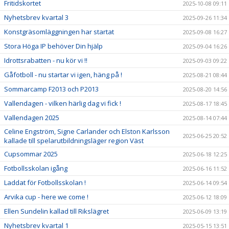
Fritidskortet
2025-10-08 09:11
Nyhetsbrev kvartal 3
2025-09-26 11:34
Konstgräsomläggningen har startat
2025-09-08 16:27
Stora Höga IP behöver Din hjälp
2025-09-04 16:26
Idrottsrabatten - nu kör vi !!
2025-09-03 09:22
Gåfotboll - nu startar vi igen, häng på !
2025-08-21 08:44
Sommarcamp F2013 och P2013
2025-08-20 14:56
Vallendagen - vilken härlig dag vi fick !
2025-08-17 18:45
Vallendagen 2025
2025-08-14 07:44
Celine Engström, Signe Carlander och Elston Karlsson
2025-06-25 20:52
kallade till spelarutbildningsläger region Väst
Cupsommar 2025
2025-06-18 12:25
Fotbollsskolan igång
2025-06-16 11:52
Laddat för Fotbollsskolan !
2025-06-14 09:54
Arvika cup - here we come !
2025-06-12 18:09
Ellen Sundelin kallad till Rikslägret
2025-06-09 13:19
Nyhetsbrev kvartal 1
2025-05-15 13:51