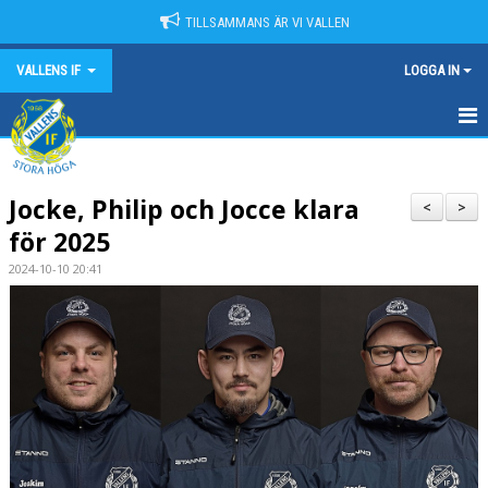
TILLSAMMANS ÄR VI VALLEN
VALLENS IF
LOGGA IN
HEM
Jocke, Philip och Jocce klara
NYHETER
<
>
för 2025
OM VALLENS IF
2024-10-10 20:41
KONTAKT
KALENDER
MATCHER
SPONSORER