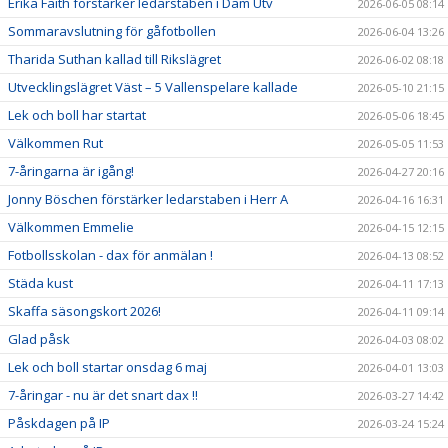
Erika Faith förstärker ledarstaben i Dam Utv
2026-06-05 08:14
Sommaravslutning för gåfotbollen
2026-06-04 13:26
Tharida Suthan kallad till Rikslägret
2026-06-02 08:18
Utvecklingslägret Väst – 5 Vallenspelare kallade
2026-05-10 21:15
Lek och boll har startat
2026-05-06 18:45
Välkommen Rut
2026-05-05 11:53
7-åringarna är igång!
2026-04-27 20:16
Jonny Böschen förstärker ledarstaben i Herr A
2026-04-16 16:31
Välkommen Emmelie
2026-04-15 12:15
Fotbollsskolan - dax för anmälan !
2026-04-13 08:52
Städa kust
2026-04-11 17:13
Skaffa säsongskort 2026!
2026-04-11 09:14
Glad påsk
2026-04-03 08:02
Lek och boll startar onsdag 6 maj
2026-04-01 13:03
7-åringar - nu är det snart dax !!
2026-03-27 14:42
Påskdagen på IP
2026-03-24 15:24