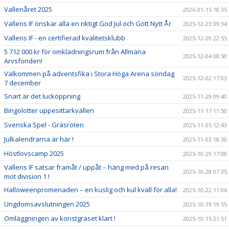
Vallenåret 2025
2026-01-15 18:35
Vallens IF önskar alla en riktigt God Jul och Gott Nytt År
2025-12-23 09:34
Vallens IF - en certifierad kvalitetsklubb
2025-12-09 22:55
5 712 000 kr för omklädningsrum från Allmäna
2025-12-04 08:50
Arvsfonden!
Välkommen på adventsfika i Stora Höga Arena söndag
2025-12-02 17:03
7 december
Snart är det lucköppning
2025-11-29 09:40
Bingolotter uppesittarkvällen
2025-11-17 11:50
Svenska Spel - Gräsroten
2025-11-05 12:43
Julkalendrarna är här !
2025-11-03 18:30
Höstlovscamp 2025
2025-10-29 17:08
Vallens IF satsar framåt / uppåt – häng med på resan
2025-10-28 07:35
mot division 1 !
Halloweenpromenaden – en kuslig och kul kväll för alla!
2025-10-22 11:06
Ungdomsavslutningen 2025
2025-10-19 19:55
Omläggningen av konstgräset klart !
2025-10-15 21:51