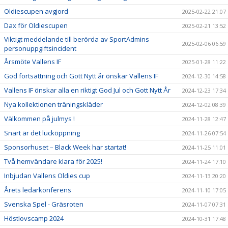
Oldiescupen avgjord
2025-02-22 21:07
Dax för Oldiescupen
2025-02-21 13:52
Viktigt meddelande till berörda av SportAdmins
2025-02-06 06:59
personuppgiftsincident
Årsmöte Vallens IF
2025-01-28 11:22
God fortsättning och Gott Nytt år önskar Vallens IF
2024-12-30 14:58
Vallens IF önskar alla en riktigt God Jul och Gott Nytt År
2024-12-23 17:34
Nya kollektionen träningskläder
2024-12-02 08:39
Välkommen på julmys !
2024-11-28 12:47
Snart är det lucköppning
2024-11-26 07:54
Sponsorhuset – Black Week har startat!
2024-11-25 11:01
Två hemvändare klara för 2025!
2024-11-24 17:10
Inbjudan Vallens Oldies cup
2024-11-13 20:20
Årets ledarkonferens
2024-11-10 17:05
Svenska Spel - Gräsroten
2024-11-07 07:31
Höstlovscamp 2024
2024-10-31 17:48