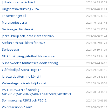
Julkalendrarna är här !
2024-10-25 13:22
Ungdomsavslutning 2024
2024-10-20 18:21
En serieseger till
2024-10-16 10:45
Mera seriesegrar
2024-10-13 21:41
Serieseger för Herr A
2024-10-12 17:39
Jocke, Philip och Jocce klara för 2025
2024-10-10 20:41
Stefan och Isak klara för 2025
2024-10-09 09:23
Seriesegrar
2024-09-30 11:09
NU kör vi igång gåfotboll för seniorer
2024-09-25 14:18
Superweek = fantastiska deals för dig!
2024-09-24 14:05
Gåfotboll på Stora Höga IP
2024-09-16 08:15
Idrottsrabatten - nu kör vi !!
2024-09-04 19:34
Vallendagen - årets höjdpunkt ..
2024-08-19 15:20
VALLENDAGEN på söndag
2024-08-13 15:47
&#128170;&#128077;&#9917;&#65039;&#128153;
Sommarcamp F2012 och P2012
2024-08-13 09:50
Volontärsjobb "igen"
2024-08-09 20:15