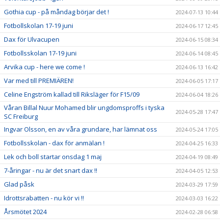
Gothia cup - på måndag börjar det !
2024-07-13 10:44
Fotbollskolan 17-19 juni
2024-06-17 12:45
Dax för Ulvacupen
2024-06-15 08:34
Fotbollsskolan 17-19 juni
2024-06-14 08:45
Arvika cup - here we come !
2024-06-13 16:42
Var med till PREMIÄREN!
2024-06-05 17:17
Celine Engström kallad till Riksläger för F15/09
2024-06-04 18:26
Våran Billal Nuur Mohamed blir ungdomsproffs i tyska
2024-05-28 17:47
SC Freiburg
Ingvar Olsson, en av våra grundare, har lämnat oss
2024-05-24 17:05
Fotbollsskolan - dax för anmälan !
2024-04-25 16:33
Lek och boll startar onsdag 1 maj
2024-04-19 08:49
7-åringar - nu är det snart dax !!
2024-04-05 12:53
Glad påsk
2024-03-29 17:59
Idrottsrabatten - nu kör vi !!
2024-03-03 16:22
Årsmötet 2024
2024-02-28 06:58