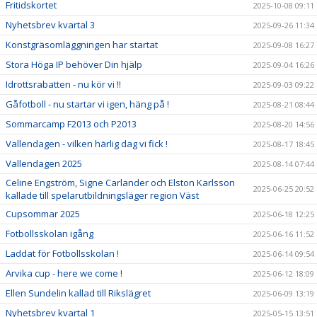
Fritidskortet
2025-10-08 09:11
Nyhetsbrev kvartal 3
2025-09-26 11:34
Konstgräsomläggningen har startat
2025-09-08 16:27
Stora Höga IP behöver Din hjälp
2025-09-04 16:26
Idrottsrabatten - nu kör vi !!
2025-09-03 09:22
Gåfotboll - nu startar vi igen, häng på !
2025-08-21 08:44
Sommarcamp F2013 och P2013
2025-08-20 14:56
Vallendagen - vilken härlig dag vi fick !
2025-08-17 18:45
Vallendagen 2025
2025-08-14 07:44
Celine Engström, Signe Carlander och Elston Karlsson
2025-06-25 20:52
kallade till spelarutbildningsläger region Väst
Cupsommar 2025
2025-06-18 12:25
Fotbollsskolan igång
2025-06-16 11:52
Laddat för Fotbollsskolan !
2025-06-14 09:54
Arvika cup - here we come !
2025-06-12 18:09
Ellen Sundelin kallad till Rikslägret
2025-06-09 13:19
Nyhetsbrev kvartal 1
2025-05-15 13:51