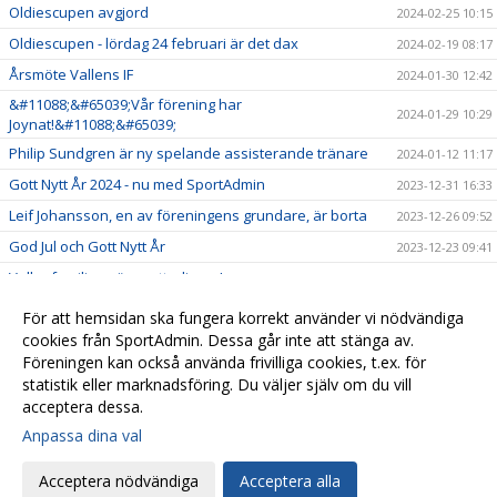
Oldiescupen avgjord
2024-02-25 10:15
Oldiescupen - lördag 24 februari är det dax
2024-02-19 08:17
Årsmöte Vallens IF
2024-01-30 12:42
&#11088;&#65039;Vår förening har
2024-01-29 10:29
Joynat!&#11088;&#65039;
Philip Sundgren är ny spelande assisterande tränare
2024-01-12 11:17
Gott Nytt År 2024 - nu med SportAdmin
2023-12-31 16:33
Leif Johansson, en av föreningens grundare, är borta
2023-12-26 09:52
God Jul och Gott Nytt År
2023-12-23 09:41
Vallenfamiljen växer ytterligare!
2023-11-23 18:37
Svenska Spel - Gräsroten
2023-11-22 17:33
För att hemsidan ska fungera korrekt använder vi nödvändiga
Årets ungdomsförening 2023
cookies från SportAdmin. Dessa går inte att stänga av.
2023-11-17 21:28
Föreningen kan också använda frivilliga cookies, t.ex. för
Välkomna till Vallens IF!
2023-10-16 07:49
statistik eller marknadsföring. Du väljer själv om du vill
acceptera dessa.
Anpassa dina val
Cookie-
Gå till
inställningar
Webbversion
Acceptera nödvändiga
Acceptera alla