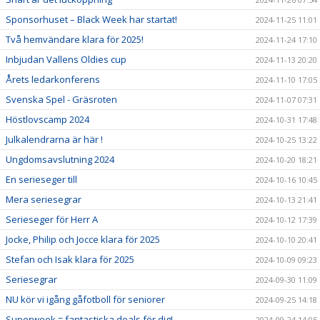
Sponsorhuset – Black Week har startat!
2024-11-25 11:01
Två hemvändare klara för 2025!
2024-11-24 17:10
Inbjudan Vallens Oldies cup
2024-11-13 20:20
Årets ledarkonferens
2024-11-10 17:05
Svenska Spel - Gräsroten
2024-11-07 07:31
Höstlovscamp 2024
2024-10-31 17:48
Julkalendrarna är här !
2024-10-25 13:22
Ungdomsavslutning 2024
2024-10-20 18:21
En serieseger till
2024-10-16 10:45
Mera seriesegrar
2024-10-13 21:41
Serieseger för Herr A
2024-10-12 17:39
Jocke, Philip och Jocce klara för 2025
2024-10-10 20:41
Stefan och Isak klara för 2025
2024-10-09 09:23
Seriesegrar
2024-09-30 11:09
NU kör vi igång gåfotboll för seniorer
2024-09-25 14:18
Superweek = fantastiska deals för dig!
2024-09-24 14:05