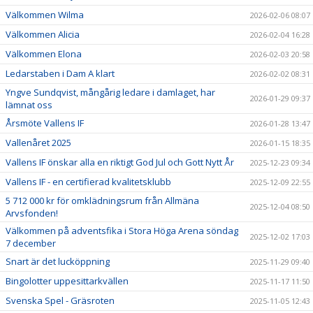
Välkommen Wilma
2026-02-06 08:07
Välkommen Alicia
2026-02-04 16:28
Välkommen Elona
2026-02-03 20:58
Ledarstaben i Dam A klart
2026-02-02 08:31
Yngve Sundqvist, mångårig ledare i damlaget, har
2026-01-29 09:37
lämnat oss
Årsmöte Vallens IF
2026-01-28 13:47
Vallenåret 2025
2026-01-15 18:35
Vallens IF önskar alla en riktigt God Jul och Gott Nytt År
2025-12-23 09:34
Vallens IF - en certifierad kvalitetsklubb
2025-12-09 22:55
5 712 000 kr för omklädningsrum från Allmäna
2025-12-04 08:50
Arvsfonden!
Välkommen på adventsfika i Stora Höga Arena söndag
2025-12-02 17:03
7 december
Snart är det lucköppning
2025-11-29 09:40
Bingolotter uppesittarkvällen
2025-11-17 11:50
Svenska Spel - Gräsroten
2025-11-05 12:43