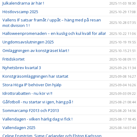
Julkalendrarna är här !
2025-11-03 18:30
Höstlovscamp 2025
2025-10-29 17:08
Vallens IF satsar framåt / uppåt – häng med på resan
2025-10-28 07:35
mot division 1 !
Halloweenpromenaden – en kuslig och kul kväll för alla!
2025-10-22 11:06
Ungdomsavslutningen 2025
2025-10-19 19:55
Omläggningen av konstgräset klart !
2025-10-15 21:51
Fritidskortet
2025-10-08 09:11
Nyhetsbrev kvartal 3
2025-09-26 11:34
Konstgräsomläggningen har startat
2025-09-08 16:27
Stora Höga IP behöver Din hjälp
2025-09-04 16:26
Idrottsrabatten - nu kör vi !!
2025-09-03 09:22
Gåfotboll - nu startar vi igen, häng på !
2025-08-21 08:44
Sommarcamp F2013 och P2013
2025-08-20 14:56
Vallendagen - vilken härlig dag vi fick !
2025-08-17 18:45
Vallendagen 2025
2025-08-14 07:44
Celine Engström, Signe Carlander och Elston Karlsson