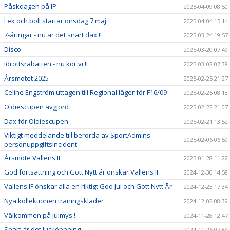
Påskdagen på IP
2025-04-09 08:50
Lek och boll startar onsdag 7 maj
2025-04-04 15:14
7-åringar - nu är det snart dax !!
2025-03-24 19:57
Disco
2025-03-20 07:49
Idrottsrabatten - nu kör vi !!
2025-03-02 07:38
Årsmötet 2025
2025-02-25 21:27
Celine Engström uttagen till Regional läger för F16/09
2025-02-25 08:13
Oldiescupen avgjord
2025-02-22 21:07
Dax för Oldiescupen
2025-02-21 13:52
Viktigt meddelande till berörda av SportAdmins
2025-02-06 06:59
personuppgiftsincident
Årsmöte Vallens IF
2025-01-28 11:22
God fortsättning och Gott Nytt år önskar Vallens IF
2024-12-30 14:58
Vallens IF önskar alla en riktigt God Jul och Gott Nytt År
2024-12-23 17:34
Nya kollektionen träningskläder
2024-12-02 08:39
Välkommen på julmys !
2024-11-28 12:47
Snart är det lucköppning
2024-11-26 07:54