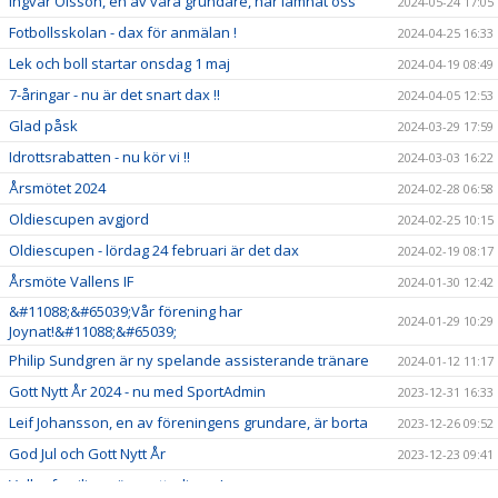
Ingvar Olsson, en av våra grundare, har lämnat oss
2024-05-24 17:05
Fotbollsskolan - dax för anmälan !
2024-04-25 16:33
Lek och boll startar onsdag 1 maj
2024-04-19 08:49
7-åringar - nu är det snart dax !!
2024-04-05 12:53
Glad påsk
2024-03-29 17:59
Idrottsrabatten - nu kör vi !!
2024-03-03 16:22
Årsmötet 2024
2024-02-28 06:58
Oldiescupen avgjord
2024-02-25 10:15
Oldiescupen - lördag 24 februari är det dax
2024-02-19 08:17
Årsmöte Vallens IF
2024-01-30 12:42
&#11088;&#65039;Vår förening har
2024-01-29 10:29
Joynat!&#11088;&#65039;
Philip Sundgren är ny spelande assisterande tränare
2024-01-12 11:17
Gott Nytt År 2024 - nu med SportAdmin
2023-12-31 16:33
Leif Johansson, en av föreningens grundare, är borta
2023-12-26 09:52
God Jul och Gott Nytt År
2023-12-23 09:41
Vallenfamiljen växer ytterligare!
2023-11-23 18:37