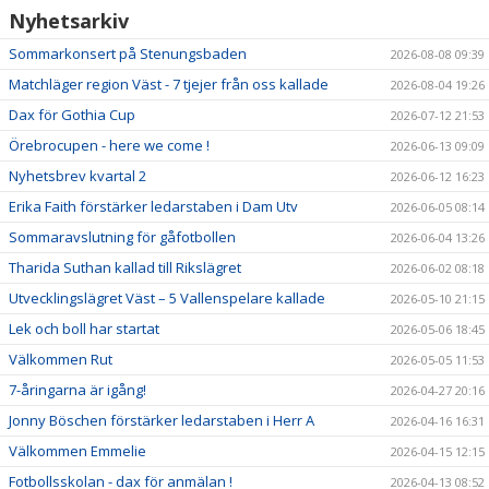
VERKSAMHETSHANDBOK
Nyhetsarkiv
VALLENLEDARE
Sommarkonsert på Stenungsbaden
2026-08-08 09:39
Matchläger region Väst - 7 tjejer från oss kallade
2026-08-04 19:26
FÖRÄLDRAR
Dax för Gothia Cup
2026-07-12 21:53
Örebrocupen - here we come !
LÄNKAR
2026-06-13 09:09
Nyhetsbrev kvartal 2
2026-06-12 16:23
DOKUMENT
Erika Faith förstärker ledarstaben i Dam Utv
2026-06-05 08:14
Sommaravslutning för gåfotbollen
2026-06-04 13:26
Tharida Suthan kallad till Rikslägret
2026-06-02 08:18
Utvecklingslägret Väst – 5 Vallenspelare kallade
2026-05-10 21:15
Lek och boll har startat
2026-05-06 18:45
Välkommen Rut
2026-05-05 11:53
7-åringarna är igång!
2026-04-27 20:16
Jonny Böschen förstärker ledarstaben i Herr A
2026-04-16 16:31
Välkommen Emmelie
2026-04-15 12:15
Fotbollsskolan - dax för anmälan !
2026-04-13 08:52