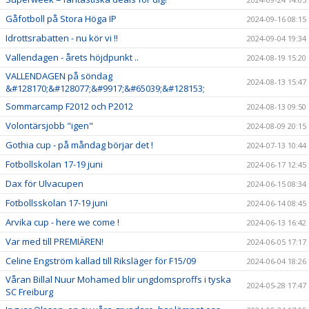
Gåfotboll på Stora Höga IP
2024-09-16 08:15
Idrottsrabatten - nu kör vi !!
2024-09-04 19:34
Vallendagen - årets höjdpunkt ..
2024-08-19 15:20
VALLENDAGEN på söndag
2024-08-13 15:47
&#128170;&#128077;&#9917;&#65039;&#128153;
Sommarcamp F2012 och P2012
2024-08-13 09:50
Volontärsjobb "igen"
2024-08-09 20:15
Gothia cup - på måndag börjar det !
2024-07-13 10:44
Fotbollskolan 17-19 juni
2024-06-17 12:45
Dax för Ulvacupen
2024-06-15 08:34
Fotbollsskolan 17-19 juni
2024-06-14 08:45
Arvika cup - here we come !
2024-06-13 16:42
Var med till PREMIÄREN!
2024-06-05 17:17
Celine Engström kallad till Riksläger för F15/09
2024-06-04 18:26
Våran Billal Nuur Mohamed blir ungdomsproffs i tyska
2024-05-28 17:47
SC Freiburg