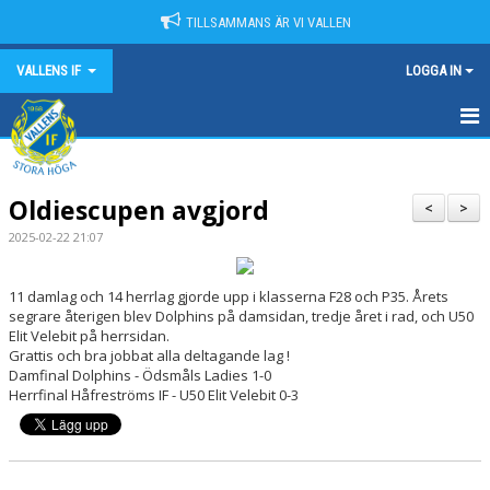
TILLSAMMANS ÄR VI VALLEN
VALLENS IF
LOGGA IN
HEM
Oldiescupen avgjord
NYHETER
<
>
2025-02-22 21:07
OM VALLENS IF
11 damlag och 14 herrlag gjorde upp i klasserna F28 och P35. Årets
KONTAKT
segrare återigen blev Dolphins på damsidan, tredje året i rad, och U50
Elit Velebit på herrsidan.
KALENDER
Grattis och bra jobbat alla deltagande lag !
Damfinal Dolphins - Ödsmåls Ladies 1-0
Herrfinal Håfreströms IF - U50 Elit Velebit 0-3
MATCHER
SPONSORER