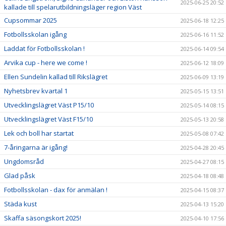
2025-06-25 20:52
kallade till spelarutbildningsläger region Väst
Cupsommar 2025
2025-06-18 12:25
Fotbollsskolan igång
2025-06-16 11:52
Laddat för Fotbollsskolan !
2025-06-14 09:54
Arvika cup - here we come !
2025-06-12 18:09
Ellen Sundelin kallad till Rikslägret
2025-06-09 13:19
Nyhetsbrev kvartal 1
2025-05-15 13:51
Utvecklingslägret Väst P15/10
2025-05-14 08:15
Utvecklingslägret Väst F15/10
2025-05-13 20:58
Lek och boll har startat
2025-05-08 07:42
7-åringarna är igång!
2025-04-28 20:45
Ungdomsråd
2025-04-27 08:15
Glad påsk
2025-04-18 08:48
Fotbollsskolan - dax för anmälan !
2025-04-15 08:37
Städa kust
2025-04-13 15:20
Skaffa säsongskort 2025!
2025-04-10 17:56