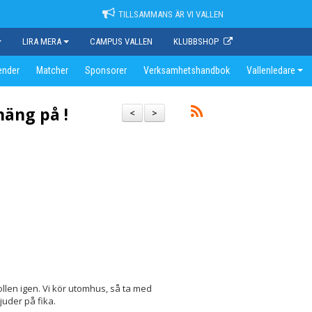
TILLSAMMANS ÄR VI VALLEN
LIRA MERA
CAMPUS VALLEN
KLUBBSHOP
ender
Matcher
Sponsorer
Verksamhetshandbok
Vallenledare
häng på !
<
>
ollen igen.
Vi kör utomhus, så ta med
juder på fika.