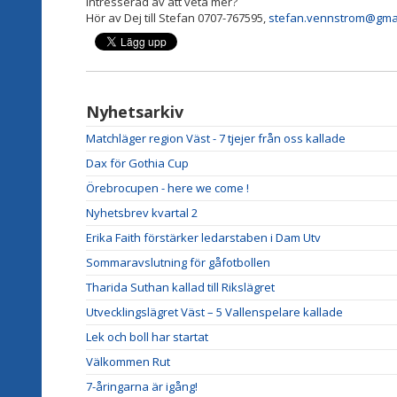
Intresserad av att veta mer?
Hör av Dej till Stefan 0707-767595,
stefan.vennstrom@gma
Nyhetsarkiv
Matchläger region Väst - 7 tjejer från oss kallade
Dax för Gothia Cup
Örebrocupen - here we come !
Nyhetsbrev kvartal 2
Erika Faith förstärker ledarstaben i Dam Utv
Sommaravslutning för gåfotbollen
Tharida Suthan kallad till Rikslägret
Utvecklingslägret Väst – 5 Vallenspelare kallade
Lek och boll har startat
Välkommen Rut
7-åringarna är igång!