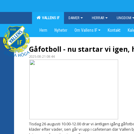
VALLENS IF
DAMER
HERRAR
UNGDOM
Hem
Nyheter
Om Vallens IF
Kontakt
Kal
Gåfotboll - nu startar vi igen, 
2025-08-21 08:44
Tisdag 26 augusti 10.00-12.00 drar vi äntligen igång gåfotb
kläder efter väder, s
en går vi upp i cafeterian där Vallen b