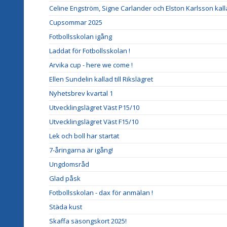
Celine Engström, Signe Carlander och Elston Karlsson kalla
Cupsommar 2025
Fotbollsskolan igång
Laddat för Fotbollsskolan !
Arvika cup - here we come !
Ellen Sundelin kallad till Rikslägret
Nyhetsbrev kvartal 1
Utvecklingslägret Väst P15/10
Utvecklingslägret Väst F15/10
Lek och boll har startat
7-åringarna är igång!
Ungdomsråd
Glad påsk
Fotbollsskolan - dax för anmälan !
Städa kust
Skaffa säsongskort 2025!