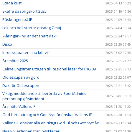
Städa kust
2025-04-13 15:20
Skaffa säsongskort 2025!
2025-04-10 17:56
Påskdagen på IP
2025-04-09 08:50
Lek och boll startar onsdag 7 maj
2025-04-04 15:14
7-åringar - nu är det snart dax !!
2025-03-24 19:57
Disco
2025-03-20 07:49
Idrottsrabatten - nu kör vi !!
2025-03-02 07:38
Årsmötet 2025
2025-02-25 21:27
Celine Engström uttagen till Regional läger för F16/09
2025-02-25 08:13
Oldiescupen avgjord
2025-02-22 21:07
Dax för Oldiescupen
2025-02-21 13:52
Viktigt meddelande till berörda av SportAdmins
2025-02-06 06:59
personuppgiftsincident
Årsmöte Vallens IF
2025-01-28 11:22
God fortsättning och Gott Nytt år önskar Vallens IF
2024-12-30 14:58
Vallens IF önskar alla en riktigt God Jul och Gott Nytt År
2024-12-23 17:34
Nya kollektionen träningskläder
2024-12-02 08:39