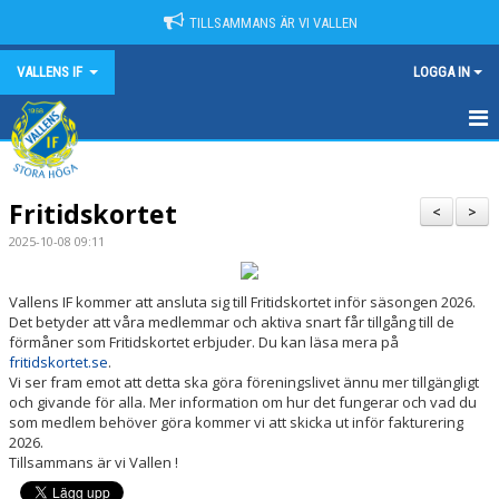
TILLSAMMANS ÄR VI VALLEN
VALLENS IF
LOGGA IN
HEM
Fritidskortet
NYHETER
<
>
2025-10-08 09:11
OM VALLENS IF
Vallens IF kommer att ansluta sig till Fritidskortet inför säsongen 2026.
KONTAKT
Det betyder att våra medlemmar och aktiva snart får tillgång till de
förmåner som Fritidskortet erbjuder. Du kan läsa mera på
KALENDER
fritidskortet.se
.
Vi ser fram emot att detta ska göra föreningslivet ännu mer tillgängligt
och givande för alla. Mer information om hur det fungerar och vad du
MATCHER
som medlem behöver göra kommer vi att skicka ut inför fakturering
2026.
SPONSORER
Tillsammans är vi Vallen !