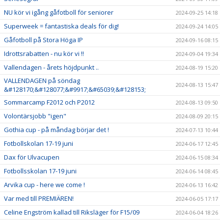
NU kör vi igång gåfotboll för seniorer
2024-09-25 14:18
Superweek = fantastiska deals för dig!
2024-09-24 14:05
Gåfotboll på Stora Höga IP
2024-09-16 08:15
Idrottsrabatten - nu kör vi !!
2024-09-04 19:34
Vallendagen - årets höjdpunkt ..
2024-08-19 15:20
VALLENDAGEN på söndag
2024-08-13 15:47
&#128170;&#128077;&#9917;&#65039;&#128153;
Sommarcamp F2012 och P2012
2024-08-13 09:50
Volontärsjobb "igen"
2024-08-09 20:15
Gothia cup - på måndag börjar det !
2024-07-13 10:44
Fotbollskolan 17-19 juni
2024-06-17 12:45
Dax för Ulvacupen
2024-06-15 08:34
Fotbollsskolan 17-19 juni
2024-06-14 08:45
Arvika cup - here we come !
2024-06-13 16:42
Var med till PREMIÄREN!
2024-06-05 17:17
Celine Engström kallad till Riksläger för F15/09
2024-06-04 18:26