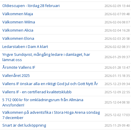
Oldiescupen - lördag 28 februari
2026-02-09 13:44
Välkommen Maja
2026-02-07 09:48
Välkommen Wilma
2026-02-06 08:07
Välkommen Alicia
2026-02-04 16:28
Välkommen Elona
2026-02-03 20:58
Ledarstaben i Dam A klart
2026-02-02 08:31
Yngve Sundqvist, mångårig ledare i damlaget, har
2026-01-29 09:37
lämnat oss
Årsmöte Vallens IF
2026-01-28 13:47
Vallenåret 2025
2026-01-15 18:35
Vallens IF önskar alla en riktigt God Jul och Gott Nytt År
2025-12-23 09:34
Vallens IF - en certifierad kvalitetsklubb
2025-12-09 22:55
5 712 000 kr för omklädningsrum från Allmäna
2025-12-04 08:50
Arvsfonden!
Välkommen på adventsfika i Stora Höga Arena söndag
2025-12-02 17:03
7 december
Snart är det lucköppning
2025-11-29 09:40