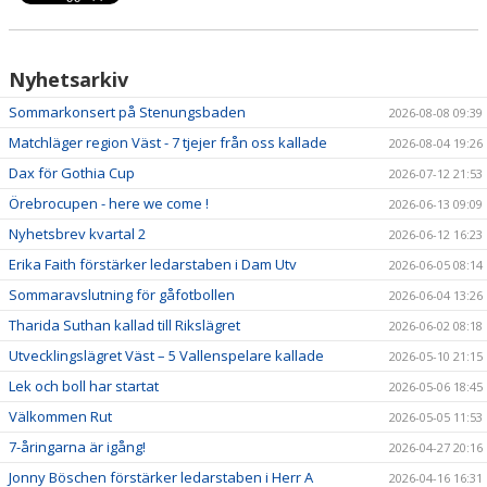
VERKSAMHETSHANDBOK
VALLENLEDARE
Nyhetsarkiv
FÖRÄLDRAR
Sommarkonsert på Stenungsbaden
2026-08-08 09:39
Matchläger region Väst - 7 tjejer från oss kallade
2026-08-04 19:26
LÄNKAR
Dax för Gothia Cup
2026-07-12 21:53
DOKUMENT
Örebrocupen - here we come !
2026-06-13 09:09
Nyhetsbrev kvartal 2
2026-06-12 16:23
Erika Faith förstärker ledarstaben i Dam Utv
2026-06-05 08:14
Sommaravslutning för gåfotbollen
2026-06-04 13:26
Tharida Suthan kallad till Rikslägret
2026-06-02 08:18
Utvecklingslägret Väst – 5 Vallenspelare kallade
2026-05-10 21:15
Lek och boll har startat
2026-05-06 18:45
Välkommen Rut
2026-05-05 11:53
7-åringarna är igång!
2026-04-27 20:16
Jonny Böschen förstärker ledarstaben i Herr A
2026-04-16 16:31