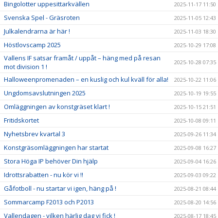
Bingolotter uppesittarkvällen
2025-11-17 11:50
Svenska Spel - Gräsroten
2025-11-05 12:43
Julkalendrarna är här !
2025-11-03 18:30
Höstlovscamp 2025
2025-10-29 17:08
Vallens IF satsar framåt / uppåt – häng med på resan
2025-10-28 07:35
mot division 1 !
Halloweenpromenaden – en kuslig och kul kväll för alla!
2025-10-22 11:06
Ungdomsavslutningen 2025
2025-10-19 19:55
Omläggningen av konstgräset klart !
2025-10-15 21:51
Fritidskortet
2025-10-08 09:11
Nyhetsbrev kvartal 3
2025-09-26 11:34
Konstgräsomläggningen har startat
2025-09-08 16:27
Stora Höga IP behöver Din hjälp
2025-09-04 16:26
Idrottsrabatten - nu kör vi !!
2025-09-03 09:22
Gåfotboll - nu startar vi igen, häng på !
2025-08-21 08:44
Sommarcamp F2013 och P2013
2025-08-20 14:56
Vallendagen - vilken härlig dag vi fick !
2025-08-17 18:45