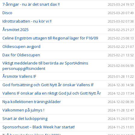
7-åringar - nu är det snart dax !!
2025-03-24 19:57
Disco
2025-03-20 07:49
Idrottsrabatten - nu kör vi !!
2025-03-02 07:38
Årsmötet 2025
2025-02-25 21:27
Celine Engström uttagen till Regional läger för F16/09
2025-02-25 08:13
Oldiescupen avgjord
2025-02-22 21:07
Dax för Oldiescupen
2025-02-21 13:52
Viktigt meddelande till berörda av SportAdmins
2025-02-06 06:59
personuppgiftsincident
Årsmöte Vallens IF
2025-01-28 11:22
God fortsättning och Gott Nytt år önskar Vallens IF
2024-12-30 14:58
Vallens IF önskar alla en riktigt God Jul och Gott Nytt År
2024-12-23 17:34
Nya kollektionen träningskläder
2024-12-02 08:39
Välkommen på julmys !
2024-11-28 12:47
Snart är det lucköppning
2024-11-26 07:54
Sponsorhuset – Black Week har startat!
2024-11-25 11:01