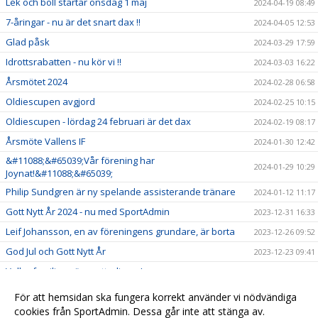
Lek och boll startar onsdag 1 maj
2024-04-19 08:49
7-åringar - nu är det snart dax !!
2024-04-05 12:53
Glad påsk
2024-03-29 17:59
Idrottsrabatten - nu kör vi !!
2024-03-03 16:22
Årsmötet 2024
2024-02-28 06:58
Oldiescupen avgjord
2024-02-25 10:15
Oldiescupen - lördag 24 februari är det dax
2024-02-19 08:17
Årsmöte Vallens IF
2024-01-30 12:42
&#11088;&#65039;Vår förening har
2024-01-29 10:29
Joynat!&#11088;&#65039;
Philip Sundgren är ny spelande assisterande tränare
2024-01-12 11:17
Gott Nytt År 2024 - nu med SportAdmin
2023-12-31 16:33
Leif Johansson, en av föreningens grundare, är borta
2023-12-26 09:52
God Jul och Gott Nytt År
2023-12-23 09:41
Vallenfamiljen växer ytterligare!
2023-11-23 18:37
Svenska Spel - Gräsroten
2023-11-22 17:33
För att hemsidan ska fungera korrekt använder vi nödvändiga
Årets ungdomsförening 2023
cookies från SportAdmin. Dessa går inte att stänga av.
2023-11-17 21:28