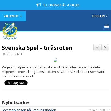
TILLSAMMANS ÄR VI VALLEN
VALLENS IF
LOGGA IN
HEM
Svenska Spel - Gräsroten
NYHETER
<
>
2025-11-05 12:43
OM VALLENS IF
Varje år hjälper alla som är anslutna till Gräsroten oss att fördela
KONTAKT
miljoner kronor till ungdomsidrotten. STORT TACK till alla Er som varit
med och stöttat oss !!
KALENDER
MATCHER
SPONSORER
Nyhetsarkiv
Sommarkonsert på Stenungsbaden
2026-08-08 09:39