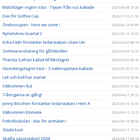
VERKSAMHETSHANDBOK
Matchläger region Väst - 7 tjejer från oss kallade
2026-08-04 19:26
VALLENLEDARE
Dax för Gothia Cup
2026-07-12 21:53
Örebrocupen - here we come !
2026-06-13 09:09
FÖRÄLDRAR
Nyhetsbrev kvartal 2
2026-06-12 16:23
LÄNKAR
Erika Faith förstärker ledarstaben i Dam Utv
2026-06-05 08:14
Sommaravslutning för gåfotbollen
2026-06-04 13:26
DOKUMENT
Tharida Suthan kallad till Rikslägret
2026-06-02 08:18
Utvecklingslägret Väst – 5 Vallenspelare kallade
2026-05-10 21:15
Lek och boll har startat
2026-05-06 18:45
Välkommen Rut
2026-05-05 11:53
7-åringarna är igång!
2026-04-27 20:16
Jonny Böschen förstärker ledarstaben i Herr A
2026-04-16 16:31
Välkommen Emmelie
2026-04-15 12:15
Fotbollsskolan - dax för anmälan !
2026-04-13 08:52
Städa kust
2026-04-11 17:13
Skaffa säsongskort 2026!
2026-04-11 09:14