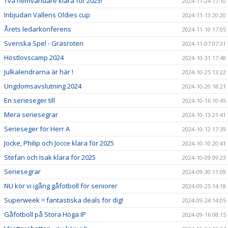
Två hemvändare klara för 2025!
2024-11-24 17:10
Inbjudan Vallens Oldies cup
2024-11-13 20:20
Årets ledarkonferens
2024-11-10 17:05
Svenska Spel - Gräsroten
2024-11-07 07:31
Höstlovscamp 2024
2024-10-31 17:48
Julkalendrarna är här !
2024-10-25 13:22
Ungdomsavslutning 2024
2024-10-20 18:21
En serieseger till
2024-10-16 10:45
Mera seriesegrar
2024-10-13 21:41
Serieseger för Herr A
2024-10-12 17:39
Jocke, Philip och Jocce klara för 2025
2024-10-10 20:41
Stefan och Isak klara för 2025
2024-10-09 09:23
Seriesegrar
2024-09-30 11:09
NU kör vi igång gåfotboll för seniorer
2024-09-25 14:18
Superweek = fantastiska deals för dig!
2024-09-24 14:05
Gåfotboll på Stora Höga IP
2024-09-16 08:15