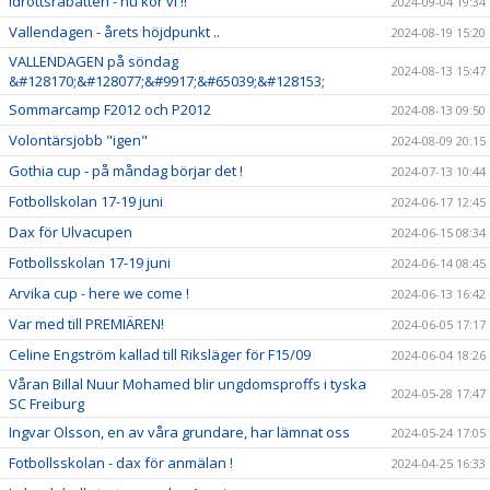
Idrottsrabatten - nu kör vi !!
2024-09-04 19:34
Vallendagen - årets höjdpunkt ..
2024-08-19 15:20
VALLENDAGEN på söndag
2024-08-13 15:47
&#128170;&#128077;&#9917;&#65039;&#128153;
Sommarcamp F2012 och P2012
2024-08-13 09:50
Volontärsjobb "igen"
2024-08-09 20:15
Gothia cup - på måndag börjar det !
2024-07-13 10:44
Fotbollskolan 17-19 juni
2024-06-17 12:45
Dax för Ulvacupen
2024-06-15 08:34
Fotbollsskolan 17-19 juni
2024-06-14 08:45
Arvika cup - here we come !
2024-06-13 16:42
Var med till PREMIÄREN!
2024-06-05 17:17
Celine Engström kallad till Riksläger för F15/09
2024-06-04 18:26
Våran Billal Nuur Mohamed blir ungdomsproffs i tyska
2024-05-28 17:47
SC Freiburg
Ingvar Olsson, en av våra grundare, har lämnat oss
2024-05-24 17:05
Fotbollsskolan - dax för anmälan !
2024-04-25 16:33