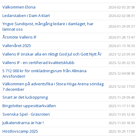
Välkommen Elona
2026-02-03 20:58
Ledarstaben i Dam A klart
2026-02-02 08:31
Yngve Sundqvist, mångårig ledare i damlaget, har
2026-01-29 09:37
lämnat oss
Årsmöte Vallens IF
2026-01-28 13:47
Vallenåret 2025
2026-01-15 18:35
Vallens IF önskar alla en riktigt God Jul och Gott Nytt År
2025-12-23 09:34
Vallens IF - en certifierad kvalitetsklubb
2025-12-09 22:55
5 712 000 kr för omklädningsrum från Allmäna
2025-12-04 08:50
Arvsfonden!
Välkommen på adventsfika i Stora Höga Arena söndag
2025-12-02 17:03
7 december
Snart är det lucköppning
2025-11-29 09:40
Bingolotter uppesittarkvällen
2025-11-17 11:50
Svenska Spel - Gräsroten
2025-11-05 12:43
Julkalendrarna är här !
2025-11-03 18:30
Höstlovscamp 2025
2025-10-29 17:08