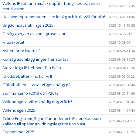
Vallens IF satsar framåt / uppåt – häng med på resan
2025-10-28 07:35
mot division 1 !
Halloweenpromenaden – en kuslig och kul kväll för alla!
2025-10-22 11:06
Ungdomsavslutningen 2025
2025-10-19 19:55
Omläggningen av konstgräset klart !
2025-10-15 21:51
Fritidskortet
2025-10-08 09:11
Nyhetsbrev kvartal 3
2025-09-26 11:34
Konstgräsomläggningen har startat
2025-09-08 16:27
Stora Höga IP behöver Din hjälp
2025-09-04 16:26
Idrottsrabatten - nu kör vi !!
2025-09-03 09:22
Gåfotboll - nu startar vi igen, häng på !
2025-08-21 08:44
Sommarcamp F2013 och P2013
2025-08-20 14:56
Vallendagen - vilken härlig dag vi fick !
2025-08-17 18:45
Vallendagen 2025
2025-08-14 07:44
Celine Engström, Signe Carlander och Elston Karlsson
2025-06-25 20:52
kallade till spelarutbildningsläger region Väst
Cupsommar 2025
2025-06-18 12:25