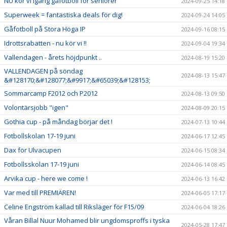
NU kör vi igång gåfotboll för seniorer
2024-09-25 14:18
Superweek = fantastiska deals för dig!
2024-09-24 14:05
Gåfotboll på Stora Höga IP
2024-09-16 08:15
Idrottsrabatten - nu kör vi !!
2024-09-04 19:34
Vallendagen - årets höjdpunkt ..
2024-08-19 15:20
VALLENDAGEN på söndag
2024-08-13 15:47
&#128170;&#128077;&#9917;&#65039;&#128153;
Sommarcamp F2012 och P2012
2024-08-13 09:50
Volontärsjobb "igen"
2024-08-09 20:15
Gothia cup - på måndag börjar det !
2024-07-13 10:44
Fotbollskolan 17-19 juni
2024-06-17 12:45
Dax för Ulvacupen
2024-06-15 08:34
Fotbollsskolan 17-19 juni
2024-06-14 08:45
Arvika cup - here we come !
2024-06-13 16:42
Var med till PREMIÄREN!
2024-06-05 17:17
Celine Engström kallad till Riksläger för F15/09
2024-06-04 18:26
Våran Billal Nuur Mohamed blir ungdomsproffs i tyska
2024-05-28 17:47