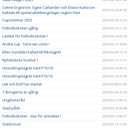
Celine Engström, Signe Carlander och Elston Karlsson
2025-06-25 20:52
kallade till spelarutbildningsläger region Väst
Cupsommar 2025
2025-06-18 12:25
Fotbollsskolan igång
2025-06-16 11:52
Laddat för Fotbollsskolan !
2025-06-14 09:54
Arvika cup - here we come !
2025-06-12 18:09
Ellen Sundelin kallad till Rikslägret
2025-06-09 13:19
Nyhetsbrev kvartal 1
2025-05-15 13:51
Utvecklingslägret Väst P15/10
2025-05-14 08:15
Utvecklingslägret Väst F15/10
2025-05-13 20:58
Lek och boll har startat
2025-05-08 07:42
7-åringarna är igång!
2025-04-28 20:45
Ungdomsråd
2025-04-27 08:15
Glad påsk
2025-04-18 08:48
Fotbollsskolan - dax för anmälan !
2025-04-15 08:37
Städa kust
2025-04-13 15:20