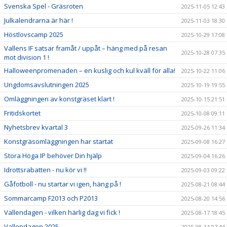
Svenska Spel - Gräsroten
2025-11-05 12:43
Julkalendrarna är här !
2025-11-03 18:30
Höstlovscamp 2025
2025-10-29 17:08
Vallens IF satsar framåt / uppåt – häng med på resan
2025-10-28 07:35
mot division 1 !
Halloweenpromenaden – en kuslig och kul kväll för alla!
2025-10-22 11:06
Ungdomsavslutningen 2025
2025-10-19 19:55
Omläggningen av konstgräset klart !
2025-10-15 21:51
Fritidskortet
2025-10-08 09:11
Nyhetsbrev kvartal 3
2025-09-26 11:34
Konstgräsomläggningen har startat
2025-09-08 16:27
Stora Höga IP behöver Din hjälp
2025-09-04 16:26
Idrottsrabatten - nu kör vi !!
2025-09-03 09:22
Gåfotboll - nu startar vi igen, häng på !
2025-08-21 08:44
Sommarcamp F2013 och P2013
2025-08-20 14:56
Vallendagen - vilken härlig dag vi fick !
2025-08-17 18:45
Vallendagen 2025
2025-08-14 07:44