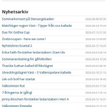
VERKSAMHETSHANDBOK
VALLENLEDARE
Nyhetsarkiv
Sommarkonsert på Stenungsbaden
2026-08-08 09:39
FÖRÄLDRAR
Matchläger region Väst - 7 tjejer från oss kallade
2026-08-04 19:26
LÄNKAR
Dax för Gothia Cup
2026-07-12 21:53
Örebrocupen - here we come !
2026-06-13 09:09
DOKUMENT
Nyhetsbrev kvartal 2
2026-06-12 16:23
Erika Faith förstärker ledarstaben i Dam Utv
2026-06-05 08:14
Sommaravslutning för gåfotbollen
2026-06-04 13:26
Tharida Suthan kallad till Rikslägret
2026-06-02 08:18
Utvecklingslägret Väst – 5 Vallenspelare kallade
2026-05-10 21:15
Lek och boll har startat
2026-05-06 18:45
Välkommen Rut
2026-05-05 11:53
7-åringarna är igång!
2026-04-27 20:16
Jonny Böschen förstärker ledarstaben i Herr A
2026-04-16 16:31
Välkommen Emmelie
2026-04-15 12:15