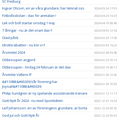
SC Freiburg
Ingvar Olsson, en av våra grundare, har lämnat oss
2024-05-24 17:05
Fotbollsskolan - dax för anmälan !
2024-04-25 16:33
Lek och boll startar onsdag 1 maj
2024-04-19 08:49
7-åringar - nu är det snart dax !!
2024-04-05 12:53
Glad påsk
2024-03-29 17:59
Idrottsrabatten - nu kör vi !!
2024-03-03 16:22
Årsmötet 2024
2024-02-28 06:58
Oldiescupen avgjord
2024-02-25 10:15
Oldiescupen - lördag 24 februari är det dax
2024-02-19 08:17
Årsmöte Vallens IF
2024-01-30 12:42
&#11088;&#65039;Vår förening har
2024-01-29 10:29
Joynat!&#11088;&#65039;
Philip Sundgren är ny spelande assisterande tränare
2024-01-12 11:17
Gott Nytt År 2024 - nu med SportAdmin
2023-12-31 16:33
Leif Johansson, en av föreningens grundare, är borta
2023-12-26 09:52
God Jul och Gott Nytt År
2023-12-23 09:41