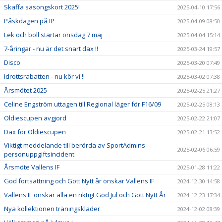
Skaffa säsongskort 2025!
2025-04-10 17:56
Påskdagen på IP
2025-04-09 08:50
Lek och boll startar onsdag 7 maj
2025-04-04 15:14
7-åringar - nu är det snart dax !!
2025-03-24 19:57
Disco
2025-03-20 07:49
Idrottsrabatten - nu kör vi !!
2025-03-02 07:38
Årsmötet 2025
2025-02-25 21:27
Celine Engström uttagen till Regional läger för F16/09
2025-02-25 08:13
Oldiescupen avgjord
2025-02-22 21:07
Dax för Oldiescupen
2025-02-21 13:52
Viktigt meddelande till berörda av SportAdmins
2025-02-06 06:59
personuppgiftsincident
Årsmöte Vallens IF
2025-01-28 11:22
God fortsättning och Gott Nytt år önskar Vallens IF
2024-12-30 14:58
Vallens IF önskar alla en riktigt God Jul och Gott Nytt År
2024-12-23 17:34
Nya kollektionen träningskläder
2024-12-02 08:39