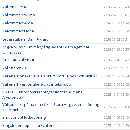
Välkommen Maja
2026-02-07 09:48
Välkommen Wilma
2026-02-06 08:07
Välkommen Alicia
2026-02-04 16:28
Välkommen Elona
2026-02-03 20:58
Ledarstaben i Dam A klart
2026-02-02 08:31
Yngve Sundqvist, mångårig ledare i damlaget, har
2026-01-29 09:37
lämnat oss
Årsmöte Vallens IF
2026-01-28 13:47
Vallenåret 2025
2026-01-15 18:35
Vallens IF önskar alla en riktigt God Jul och Gott Nytt År
2025-12-23 09:34
Vallens IF - en certifierad kvalitetsklubb
2025-12-09 22:55
5 712 000 kr för omklädningsrum från Allmäna
2025-12-04 08:50
Arvsfonden!
Välkommen på adventsfika i Stora Höga Arena söndag
2025-12-02 17:03
7 december
Snart är det lucköppning
2025-11-29 09:40
Bingolotter uppesittarkvällen
2025-11-17 11:50