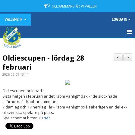
TILLSAMMANS ÄR VI VALLEN
VALLENS IF
LOGGA IN
HEM
Oldiescupen - lördag 28
NYHETER
<
>
februari
OM VALLENS IF
2026-02-09 13:44
KONTAKT
Oldiescupen är lottad !!
Sista helgen i februari är det "som vanligt" dax - "de slocknade
KALENDER
stjärnorna" drabbar samman.
7 damlag och 17 herrlag i år - "som vanligt" oxå säkerligen en del ex-
MATCHER
allsvenska spelare på plats.
Spelschemat hittar Du
här
.
SPONSORER