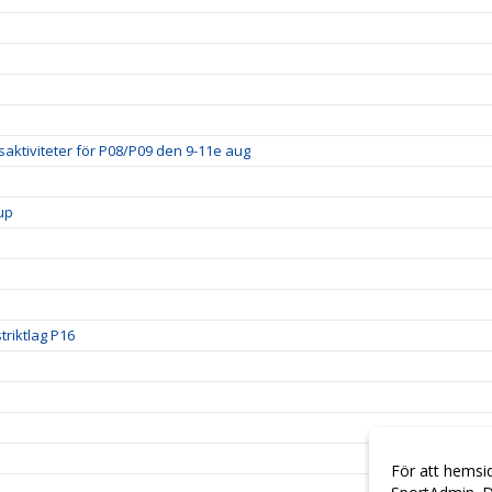
.
gsaktiviteter för P08/P09 den 9-11e aug
up
triktlag P16
För att hemsi