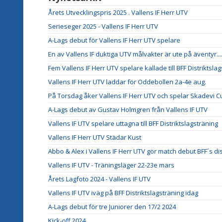
Årets Utvecklingspris 2025 . Vallens IF Herr UTV
Serieseger 2025 - Vallens IF Herr UTV
A-Lags debut för Vallens IF Herr UTV spelare
En av Vallens IF duktiga UTV målvakter är ute på äventyr...
Fem Vallens IF Herr UTV spelare kallade till BFF Distriktsla
Vallens IF Herr UTV laddar för Oddebollen 2a-4e aug.
På Torsdag åker Vallens IF Herr UTV och spelar Skadevi C
A-Lags debut av Gustav Holmgren från Vallens IF UTV
Vallens IF UTV spelare uttagna till BFF Distriktslagsträning
Vallens IF Herr UTV Städar Kust
Abbo & Alex i Vallens IF Herr UTV gör match debut BFF´s dis
Vallens IF UTV - Träningsläger 22-23e mars
Årets Lagfoto 2024 - Vallens IF UTV
Vallens IF UTV iväg på BFF Distriktslagsträning idag
A-Lags debut för tre Juniorer den 17/2 2024
Kick-off 2024