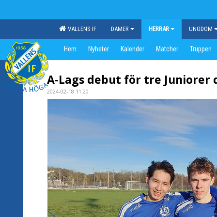
VALLENS IF
DAMER
HERRAR
UNGDOM
Hem
Nyheter
Kalender
Matcher
Truppen
A-Lags debut för tre Juniorer 
2024-02-18 11:20