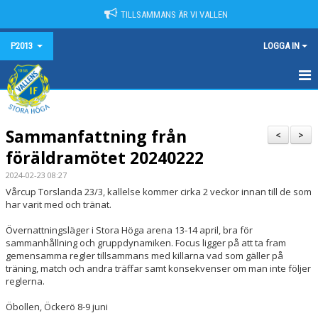
TILLSAMMANS ÄR VI VALLEN
P2013
LOGGA IN
HEM
Sammanfattning från
NYHETER
<
>
föräldramötet 20240222
KALENDER
2024-02-23 08:27
Vårcup Torslanda 23/3, kallelse kommer cirka 2 veckor innan till de som
MATCHER
har varit med och tränat.
TRUPPEN
Övernattningsläger i Stora Höga arena 13-14 april, bra för
sammanhållning och gruppdynamiken. Focus ligger på att ta fram
gemensamma regler tillsammans med killarna vad som gäller på
BILDGALLERI
träning, match och andra träffar samt konsekvenser om man inte följer
reglerna.
DOKUMENT
Öbollen, Öckerö 8-9 juni
KONTAKT