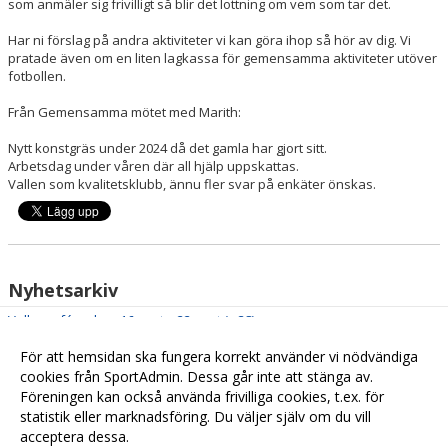
som anmäler sig frivilligt så blir det lottning om vem som tar det.
Har ni förslag på andra aktiviteter vi kan göra ihop så hör av dig. Vi
pratade även om en liten lagkassa för gemensamma aktiviteter utöver
fotbollen.
Från Gemensamma mötet med Marith:
Nytt konstgräs under 2024 då det gamla har gjort sitt.
Arbetsdag under våren där all hjälp uppskattas.
Vallen som kvalitetsklubb, ännu fler svar på enkäter önskas.
Nyhetsarkiv
Vallencaféveckan 16 sept – 22 sept (v 38)
2024-08-07 16:45
Utomhusträning idag
2024-02-25 11:47
För att hemsidan ska fungera korrekt använder vi nödvändiga
Sammanfattning från föräldramötet 20240222
cookies från SportAdmin. Dessa går inte att stänga av.
2024-02-23 08:27
Föreningen kan också använda frivilliga cookies, t.ex. för
Lite info om säsongen 2024
2024-02-22 15:26
statistik eller marknadsföring. Du väljer själv om du vill
acceptera dessa.