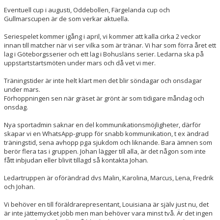
Eventuell cup i augusti, Oddebollen, Färgelanda cup och
Gullmarscupen är de som verkar aktuella.
Seriespelet kommer igång i april, vi kommer att kalla cirka 2 veckor
innan till matcher när vi ser vilka som är tränar. Vi har som förra året ett
lag i Göteborgsserier och ett lag i Bohusläns serier. Ledarna ska på
uppstartstartsmöten under mars och då vet vi mer.
Träningstider är inte helt klart men det blir söndagar och onsdagar
under mars.
Förhoppningen sen när gräset är grönt är som tidigare måndag och
onsdag.
Nya sportadmin saknar en del kommunikationsmöjligheter, därför
skapar vi en WhatsApp-grupp för snabb kommunikation, t ex ändrad
träningstid, sena avhopp pga sjukdom och liknande. Bara ämnen som
berör flera tas i gruppen. Johan lägger till alla, är det någon som inte
fått inbjudan eller blivit tillagd så kontakta Johan.
Ledartruppen är oförändrad dvs Malin, Karolina, Marcus, Lena, Fredrik
och Johan.
Vi behöver en till föräldrarepresentant, Louisiana är själv just nu, det
är inte jättemycket jobb men man behöver vara minst två. Är det ingen