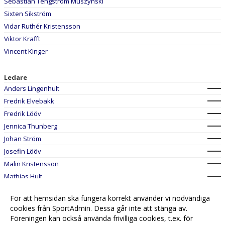
Sebastian Tengström Muszynski
Sixten Sikström
Vidar Ruthér Kristensson
Viktor Krafft
Vincent Kinger
Ledare
Anders Lingenhult
Fredrik Elvebakk
Fredrik Lööv
Jennica Thunberg
Johan Ström
Josefin Lööv
Malin Kristensson
Mathias Hult
Nathalie Sjöberg
För att hemsidan ska fungera korrekt använder vi nödvändiga
Oskar Bakken
cookies från SportAdmin. Dessa går inte att stänga av.
Roger Johansson
Föreningen kan också använda frivilliga cookies, t.ex. för