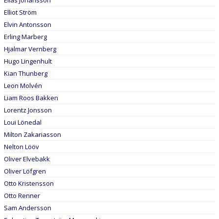
Elias Johansson
Elliot Ström
Elvin Antonsson
Erling Marberg
Hjalmar Vernberg
Hugo Lingenhult
Kian Thunberg
Leon Molvén
Liam Roos Bakken
Lorentz Jonsson
Loui Lönedal
Milton Zakariasson
Nelton Lööv
Oliver Elvebakk
Oliver Löfgren
Otto Kristensson
Otto Renner
Sam Andersson