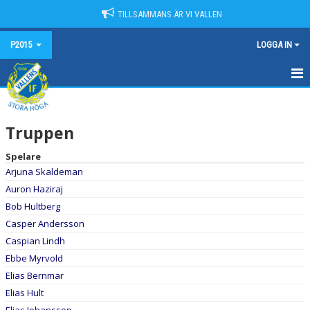
TILLSAMMANS ÄR VI VALLEN
P2015
LOGGA IN
HEM
Truppen
NYHETER
Spelare
KALENDER
Arjuna Skaldeman
Auron Haziraj
MATCHER
Bob Hultberg
TRUPPEN
Casper Andersson
Caspian Lindh
BILDGALLERI
Ebbe Myrvold
Elias Bernmar
DOKUMENT
Elias Hult
KONTAKT