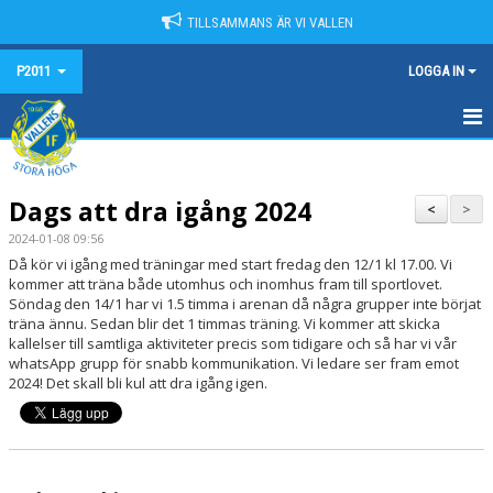
TILLSAMMANS ÄR VI VALLEN
P2011
LOGGA IN
HEM
Dags att dra igång 2024
NYHETER
<
>
2024-01-08 09:56
KALENDER
Då kör vi igång med träningar med start fredag den 12/1 kl 17.00. Vi
kommer att träna både utomhus och inomhus fram till sportlovet.
MATCHER
Söndag den 14/1 har vi 1.5 timma i arenan då några grupper inte börjat
träna ännu. Sedan blir det 1 timmas träning. Vi kommer att skicka
kallelser till samtliga aktiviteter precis som tidigare och så har vi vår
TRUPPEN
whatsApp grupp för snabb kommunikation. Vi ledare ser fram emot
2024! Det skall bli kul att dra igång igen.
BILDGALLERI
DOKUMENT
KONTAKT