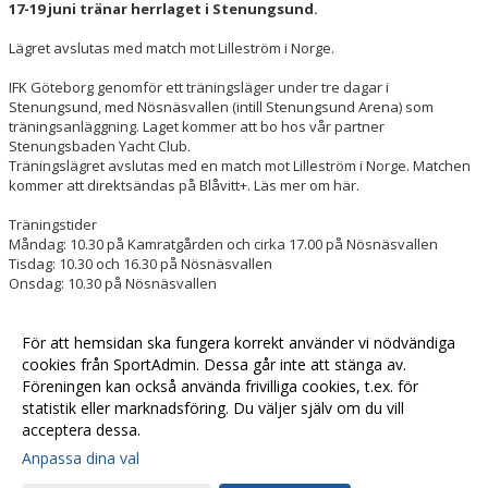
17-19 juni tränar herrlaget i Stenungsund.
Lägret avslutas med match mot Lilleström i Norge.
IFK Göteborg genomför ett träningsläger under tre dagar i
Stenungsund, med Nösnäsvallen (intill Stenungsund Arena) som
träningsanläggning. Laget kommer att bo hos vår partner
Stenungsbaden Yacht Club.
Träningslägret avslutas med en match mot Lilleström i Norge. Matchen
kommer att direktsändas på Blåvitt+. Läs mer om här.
Träningstider
Måndag: 10.30 på Kamratgården och cirka 17.00 på Nösnäsvallen
Tisdag: 10.30 och 16.30 på Nösnäsvallen
Onsdag: 10.30 på Nösnäsvallen
Tiderna kan komma att ändras med kort varsel. Uppdaterat
För att hemsidan ska fungera korrekt använder vi nödvändiga
träningsschema hittar du på vår hemsida.
cookies från SportAdmin. Dessa går inte att stänga av.
Föreningen kan också använda frivilliga cookies, t.ex. för
Fler nyheter >>
statistik eller marknadsföring. Du väljer själv om du vill
acceptera dessa.
Anpassa dina val
Cookie-
Gå till