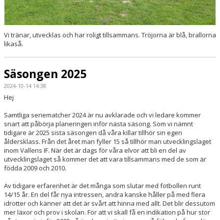
Vi tränar, utvecklas och har roligt tillsammans. Tröjorna är blå, brallorna
likaså.
Säsongen 2025
2024-10-14 14:38
Hej
Samtliga seriematcher 2024 är nu avklarade och vi ledare kommer
snart att påbörja planeringen inför nästa säsong. Som vi nämnt
tidigare är 2025 sista säsongen då våra killar tillhör sin egen
åldersklass. Från det året man fyller 15 så tillhör man utvecklingslaget
inom Vallens IF. När det är dags för våra elvor att bli en del av
utvecklingslaget så kommer det att vara tillsammans med de som är
födda 2009 och 2010.
Av tidigare erfarenhet är det många som slutar med fotbollen runt
14/15 år. En del får nya intressen, andra kanske håller på med flera
idrotter och känner att det är svårt att hinna med allt. Det blir dessutom
mer läxor och prov i skolan. För att vi skall få en indikation på hur stor