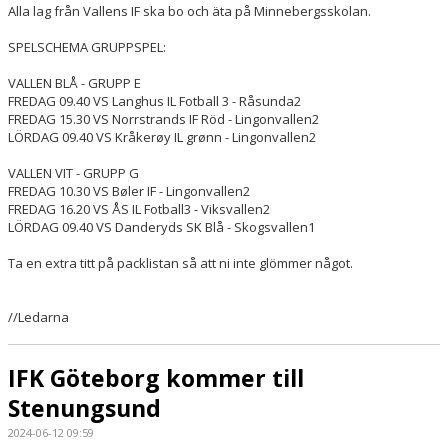
Alla lag från Vallens IF ska bo och äta på Minnebergsskolan.
SPELSCHEMA GRUPPSPEL:
VALLEN BLÅ - GRUPP E
FREDAG 09.40 VS Langhus IL Fotball 3 - Råsunda2
FREDAG 15.30 VS Norrstrands IF Röd - Lingonvallen2
LÖRDAG 09.40 VS Kråkerøy IL grønn - Lingonvallen2
VALLEN VIT - GRUPP G
FREDAG 10.30 VS Bøler IF - Lingonvallen2
FREDAG 16.20 VS ÅS IL Fotball3 - Viksvallen2
LÖRDAG 09.40 VS Danderyds SK Blå - Skogsvallen1
Ta en extra titt på packlistan så att ni inte glömmer något.
//Ledarna
IFK Göteborg kommer till
Stenungsund
2024-06-12 09:59