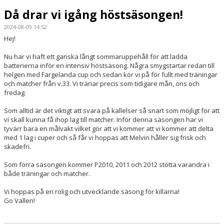
Då drar vi igång höstsäsongen!
2024-08-09 14:52
Hej!
Nu har vi haft ett ganska långt sommaruppehåll för att ladda
batterierna inför en intensiv höstsäsong. Några smygstartar redan till
helgen med Färgelanda cup och sedan kör vi på för fullt med träningar
och matcher från v.33. Vi tränar precis som tidigare mån, ons och
fredag.
Som alltid är det viktigt att svara på kallelser så snart som möjligt för att
vi skall kunna få ihop lag till matcher. Inför denna säsongen har vi
tyvärr bara en målvakt vilket gör att vi kommer att vi kommer att delta
med 1 lag i cuper och så får vi hoppas att Melvin håller sig frisk och
skadefri.
Som förra säsongen kommer P2010, 2011 och 2012 stötta varandra i
både träningar och matcher.
Vi hoppas på en rolig och utvecklande säsong för killarna!
Go Vallen!