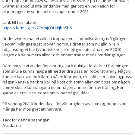
vår trupp är inför 2025 så önskar vi att ni svarar på följande formulär.
Svaret är absolut inte bindande men ger oss en indikation för
planeringen av seriespel och cuper under 2025.
Länk till formuläret:
https://forms.gle/x7LMmJQ3Ht8JbaSb6
Under vintern har vi valt att trappa ner till fotbollsträning två gånger i
veckan. Många i laget utövar inomhusidrotter som nu går in i sin
högsäsong. Vi har tyvärr inte heller möjlighet att träna med P2010
längre då de numera tillhör och enbart tränar med utvecklingslaget.
Däremot vet vi att det finns hurtiga och duktiga föräldrar i föreningen
som skulle kunna hjälpa till med andra pass än fotbollsträning. Någon
kanske kan ta med killarna på en löprunda, crossfit eller spinningpass.
Någon kanske har bra koll på kost och sömn eller kan tipsa om någon
som vi skulle kunna bjuda in för någon annan form av träning. Hör
gärna av er till oss ledare om ni har några idéer.
På söndag 20/10 är det dags för vår ungdomsavslutning, hoppas att
många har möjlighet att närvara.
Tack för denna säsongen!
//Ledarna