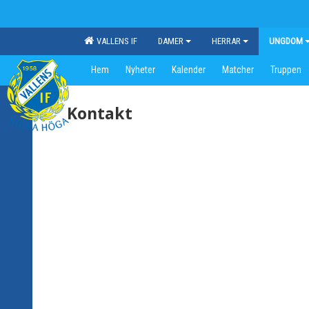
VALLENS IF
DAMER
HERRAR
UNGDOM
Hem
Nyheter
Kalender
Matcher
Truppen
Kontakt